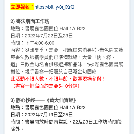
立即報名：
https://bit.ly/3rjjXrQ
2) 書法扇面工作坊
地點：書展嗇色園攤位 Hall 1A-B22
日期：2023年7月22日及23日
時間：下午4:00-6:00
內容：炎熱夏季，需要一把靚扇來消暑啦~嗇色園文藝
苑書法教師攜學員們已準備就緒，大量「儒、釋、
道」三教金句名言供您選擇和品味，快d嚟嗇色園書展
攤位，親手書寫一把屬於自己嘅金句團扇！
此活動不限人數，不限年齡，歡迎現場參與！
（書寫一把扇面約需要5-10分鐘）
3) 靜心抄經——《黃大仙寶經》
地點：書展嗇色園攤位 Hall 1A-B22
日期：2023年7月19日至25日
時間：書展開放時間內常設，22及23日工作坊時間段
除外。