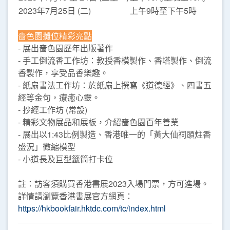
2023年7月25日 (二)
上午9時至下午5時
嗇色園攤位精彩亮點
- 展出嗇色園歷年出版著作
- 手工倒流香工作坊：教授香模製作、香塔製作、倒流
香製作，享受品香樂趣。
- 紙扇書法工作坊：於紙扇上撰寫《道德經》、四書五
經等金句，療癒心靈。
- 抄經工作坊 (常設)
- 精彩文物展品和展板，介紹嗇色園百年善業
- 展出以1:43比例製造、香港唯一的「黃大仙祠頭炷香
盛況」微縮模型
- 小道長及巨型籤筒打卡位
註：訪客須購買香港書展2023入場門票，方可進場。
詳情請瀏覽香港書展官方網頁：
https://hkbookfair.hktdc.com/tc/index.html