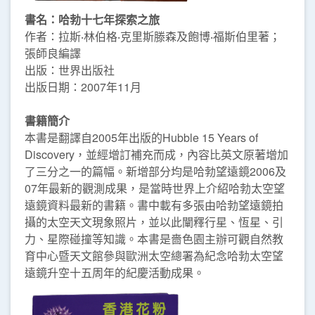
書名：哈勃十七年探索之旅
作者：拉斯‧林伯格‧克里斯滕森及飽博‧福斯伯里著；
張師良編譯
出版：世界出版社
出版日期：2007年11月
書籍簡介
本書是翻譯自2005年出版的Hubble 15 Years of
Discovery，並經增訂補充而成，內容比英文原著增加
了三分之一的篇幅。新增部分均是哈勃望遠鏡2006及
07年最新的觀測成果，是當時世界上介紹哈勃太空望
遠鏡資料最新的書籍。書中載有多張由哈勃望遠鏡拍
攝的太空天文現象照片，並以此闡釋行星、恆星、引
力、星際碰撞等知識。本書是嗇色園主辦可觀自然教
育中心暨天文館參與歐洲太空總署為紀念哈勃太空望
遠鏡升空十五周年的紀慶活動成果。