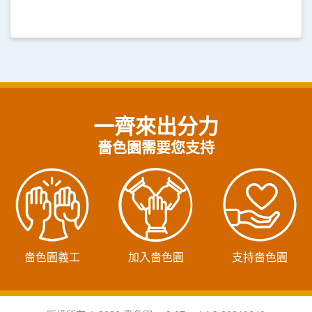
一齊來出分力
嗇色園需要您支持
嗇色園義工
加入嗇色園
支持嗇色園