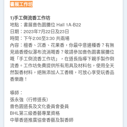
書展工作坊
1)手工倒流香工作坊
地點：書展嗇色園攤位 Hall 1A-B22
日期：2023年7月22日及23日
時間：下午2:00至3:30 共兩場
內容：檀香、沉香、花果香，你最中意邊種香？有無
見過香煙似瀑布流淌嘅香？敬請參加嗇色園書展攤位
嘅「手工倒流香工作坊」，在道長指導下親手製作倒
流香。工作坊免費提供所有用具及材料包，使用全天
然製香材料，絕無添加人工香精，可放心享受玩香品
香樂趣！
導師：
張永強（行修道長）
嗇色園道長及文化委員會委員
BHL第三級香藝專業資格
中華香道推廣協會香藝及製香師