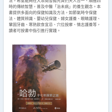
法。希望能夠在大眾間發揚先賢們天人合一、順應四
時的傳統智慧，普及中醫「治未病」的養生觀念。本
書提供多面向的保健知識及方法，如節氣時令保健
法、體質辨識、嬰幼兒保健、婦女護養、眼睛護理、
鞏固牙齒、寒熱飲食宜忌、穴位按摩、情志護養等，
讀者可按書中指引進行實踐。