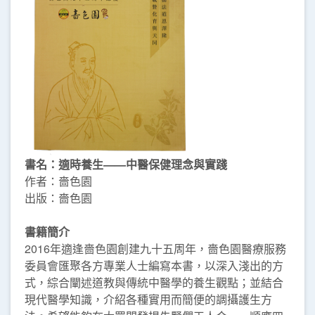
書名：適時養生——中醫保健理念與實踐
作者：嗇色園
出版：嗇色園
書籍簡介
2016年適逢嗇色園創建九十五周年，嗇色園醫療服務
委員會匯聚各方專業人士編寫本書，以深入淺出的方
式，綜合闡述道教與傳統中醫學的養生觀點；並結合
現代醫學知識，介紹各種實用而簡便的調攝護生方