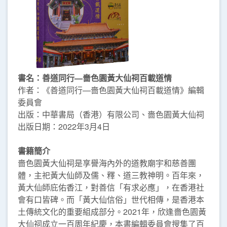
書名：善道同行—嗇色園黃大仙祠百載道情
作者：《善道同行—嗇色園黃大仙祠百載道情》編輯
委員會
出版：中華書局（香港）有限公司、嗇色園黃大仙祠
出版日期：2022年3月4日
書籍簡介
嗇色園黃大仙祠是享譽海內外的道教廟宇和慈善團
體，主祀黃大仙師及儒、釋、道三教神明。百年來，
黃大仙師庇佑香江，對善信「有求必應」，在香港社
會有口皆碑。而「黃大仙信俗」世代相傳，是香港本
土傳統文化的重要組成部分。2021年，欣逢嗇色園黃
大仙祠成立一百周年紀慶，本書編輯委員會搜集了百