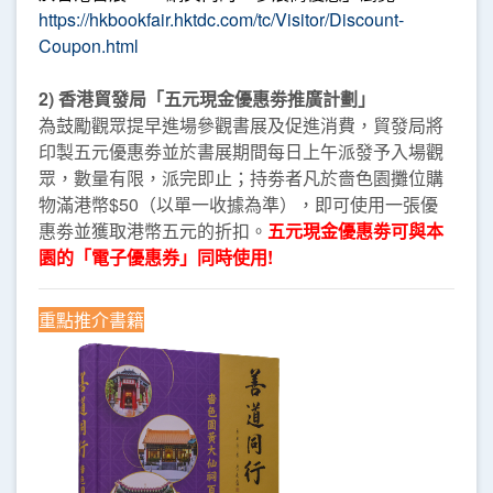
https://hkbookfair.hktdc.com/tc/Visitor/Discount-
Coupon.html
2) 香港貿發局「五元現金優惠劵推廣計劃」
為鼓勵觀眾提早進場參觀書展及促進消費，貿發局將
印製五元優惠劵並於書展期間每日上午派發予入場觀
眾，數量有限，派完即止；持劵者凡於嗇色園攤位購
物滿港幣$50（以單一收據為準），即可使用一張優
惠劵並獲取港幣五元的折扣。
五元現金優惠劵可與本
園的「電子優惠券」同時使用!
重點推介書籍