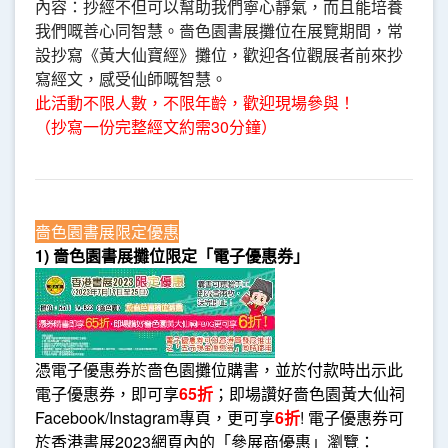
內容：抄經不但可以幫助我們寧心靜氣，而且能培養
我們嘅善心同智慧。嗇色園書展攤位在展覽期間，常
設抄寫《黃大仙寶經》攤位，歡迎各位觀展者前來抄
寫經文，感受仙師嘅智慧。
此活動不限人數，不限年齡，歡迎現場參與！
（抄寫一份完整經文約需30分鐘）
嗇色園書展限定優惠
1) 嗇色園書展攤位限定「電子優惠券」
憑電子優惠券於嗇色園攤位購書，並於付款時出示此
電子優惠券，即可享
65折
；即場讚好嗇色園黃大仙祠
Facebook/Instagram專頁，更可享
6折
! 電子優惠券可
於香港書展2023網頁內的「參展商優惠」瀏覽：