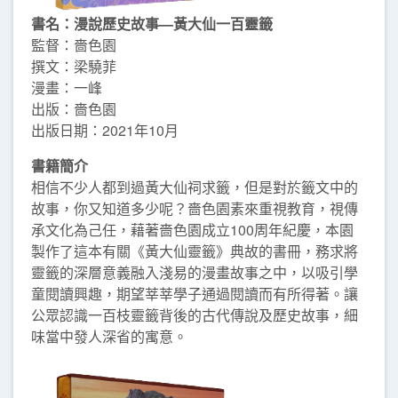
書名：漫說歷史故事—黃大仙一百靈籤
監督：嗇色園
撰文：梁驍菲
漫畫：一峰
出版：嗇色園
出版日期：2021年10月
書籍簡介
相信不少人都到過黃大仙祠求籤，但是對於籤文中的
故事，你又知道多少呢？嗇色園素來重視教育，視傳
承文化為己任，藉著嗇色園成立100周年紀慶，本園
製作了這本有關《黃大仙靈籤》典故的書冊，務求將
靈籤的深層意義融入淺易的漫畫故事之中，以吸引學
童閱讀興趣，期望莘莘學子通過閱讀而有所得著。讓
公眾認識一百枝靈籤背後的古代傳說及歷史故事，細
味當中發人深省的寓意。