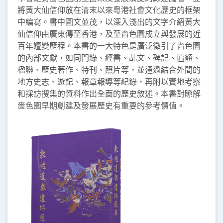
將黃大仙信仰放在清末以來粵港社會文化歷史的框架
中編寫。書中圖文並茂，以深入淺出的文字介紹黃大
仙信仰由廣東傳至香港，及至嗇色園成立與發展的近
百年嬗變歷程。本書的一大特色是廣泛徵引了嗇色園
的內部文獻，如同門錄、經書、乩文、碑記、匾額、
楹聯、歷史著作、特刊、照片等，並通過結合外間的
地方史志、遊記、報章報導等紀錄，再附以實地考察
和採訪搜集的資料作出全面的歷史敘述。本書對瞭解
嗇色園早期創建及發展歷史有重要的參考價值。