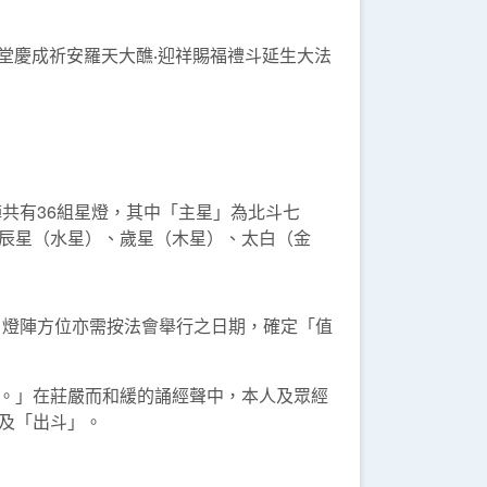
慈惠堂慶成祈安羅天大醮‧迎祥賜福禮斗延生大法
共有36組星燈，其中「主星」為北斗七
辰星（水星）、歲星（木星）、太白（金
，燈陣方位亦需按法會舉行之日期，確定「值
。」在莊嚴而和緩的誦經聲中，本人及眾經
及「出斗」。