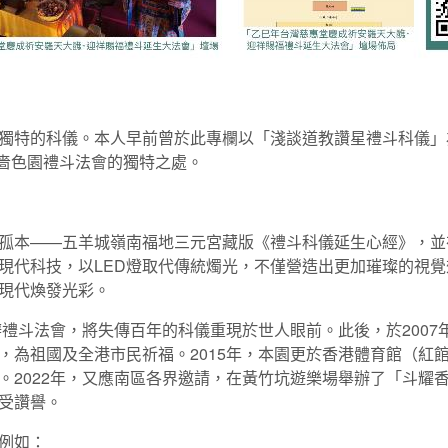
獨特的科儀。本人早前曾於此專欄以「淺談道教讚星禮斗科儀」
探討嗇色園禮斗法會的獨特之處。
孤本——五羊城嶺南福地三元宮藏版《禮斗科儀延生心經》，並
現代科技，以LED燈取代傳統燭光，不僅營造出更加璀璨的視
現代煥發光彩。
辦禮斗法會，將失傳百年的科儀重現於世人眼前。此後，於2007
，為祖國及全港市民祈福。2015年，本園更於香港體育館（紅
2022年，又應南區各界邀請，在黃竹坑遊樂場舉辦了「斗耀香
受讚譽。
例如：