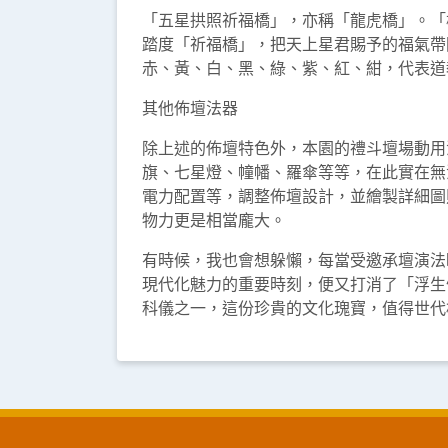
「五星拱照祈福橋」，亦稱「龍虎橋」。「
踏度「祈福橋」，把天上星君賜予的福氣帶
赤、黃、白、黑、綠、紫、紅、紺，代表道
其他佈壇法器
除上述的佈壇特色外，本園的禮斗壇場動用
旗、七星燈、幢幡、羅傘等等，在此實在無
電力配置等，調整佈壇設計，並繪製詳細圖
物力更是相當龐大。
有時候，我也會想躲懶，每當受邀承壇演法
現代化魅力的重要時刻，便又打消了「浮生
科儀之一，這份珍貴的文化瑰寶，值得世代