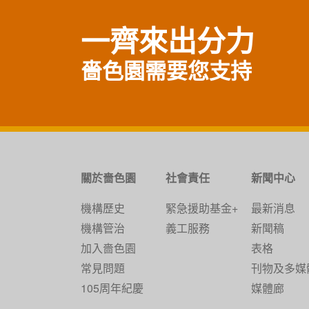
一齊來出分力
嗇色園需要您支持
關於嗇色園
社會責任
新聞中心
機構歷史
緊急援助基金+
最新消息
機構管治
義工服務
新聞稿
加入嗇色園
表格
常見問題
刊物及多媒
105周年紀慶
媒體廊