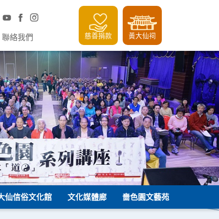
慈善捐款
黃大仙祠
聯絡我們
大仙信俗文化館
文化媒體廊
嗇色園文藝苑