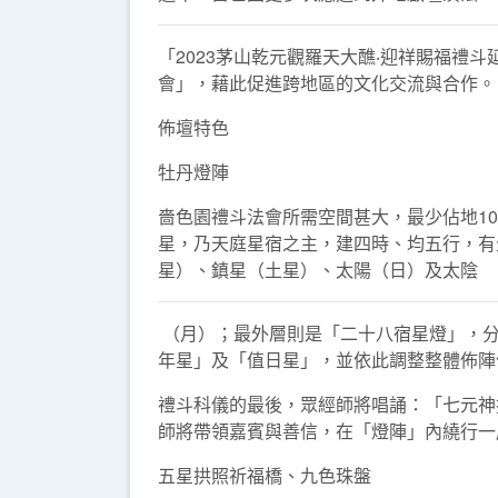
「2023茅山乾元觀羅天大醮‧迎祥賜福禮斗
會」，藉此促進跨地區的文化交流與合作。
佈壇特色
牡丹燈陣
嗇色園禮斗法會所需空間甚大，最少佔地1
星，乃天庭星宿之主，建四時、均五行，有
星）、鎮星（土星）、太陽（日）及太陰
（月）；最外層則是「二十八宿星燈」，分
年星」及「值日星」，並依此調整整體佈陣
禮斗科儀的最後，眾經師將唱誦：「七元神
師將帶領嘉賓與善信，在「燈陣」內繞行一
五星拱照祈福橋、九色珠盤