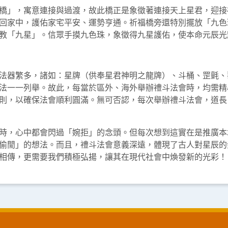
橋」，寓意連接與過渡，故此橋正是象徵著連接天上星君，迎接
回家中，護佑家宅平安、運勢亨通。祈福橋旁還特別擺放「九色
教「九星」。信眾手摸九色珠，象徵得九星護佑，使本命元辰光
法器繁多，諸如：星牌（供奉星君神明之龍牌）、斗桶、罡氈、
法一一列舉。故此，每當於區外、海外舉辦禮斗法會時，均需精
則，以確保法會順利圓滿。無可否認，每次舉辦禮斗法會，道長
時，心中都會閃過「婉拒」的念頭。但每次想到這實在是推廣本
偷閒」的想法。而且，禮斗法會意義深遠，體現了古人對星辰的
相傳，更需要我們積極弘揚，讓其在現代社會中煥發新的光彩！