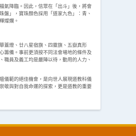
福氣降臨。因此，信眾在「出斗」後，將會
珠盤」，寶珠顏色採用「道家九色」：青、
輝燦爛。
華蓋燈、廿八星宿旗、四靈旗、五嶽真形
心籌備。事前更須按不同法會場地的條件及
、職員及義工均是嚴陣以待，動用的人力、
壇儀範的絕佳機會，是向世人展現道教科儀
崇敬與對自我命運的探索，更是道教的重要