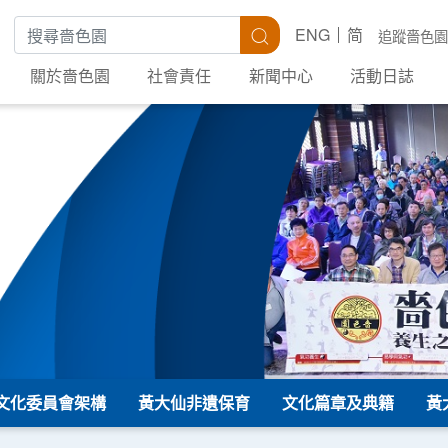
搜尋關鍵字
搜尋
ENG
简
追蹤嗇色園
關於嗇色園
社會責任
新聞中心
活動日誌
文化委員會架構
黃大仙非遺保育
文化篇章及典籍
黃