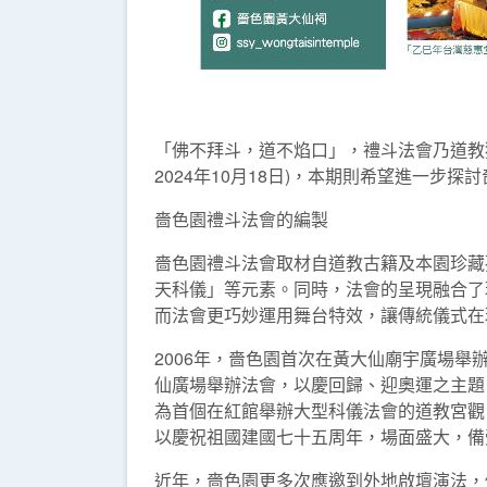
「佛不拜斗，道不焰口」，禮斗法會乃道教
2024年10月18日)，本期則希望進一步
嗇色園禮斗法會的編製
嗇色園禮斗法會取材自道教古籍及本園珍藏
天科儀」等元素。同時，法會的呈現融合了
而法會更巧妙運用舞台特效，讓傳統儀式在
2006年，嗇色園首次在黃大仙廟宇廣場舉
仙廣場舉辦法會，以慶回歸、迎奧運之主題
為首個在紅館舉辦大型科儀法會的道教宮觀。
以慶祝祖國建國七十五周年，場面盛大，備
近年，嗇色園更多次應邀到外地啟壇演法，