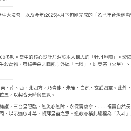
延生大法會」以及今年(2025)4月下旬剛完成的「乙巳年台灣
000多呎。當中的核心設計乃源於本人構思的「牡丹燈陣」。燈陣
生殺萬物、察錄善惡之職能；外繞「七曜」，即熒惑（火星）、
東、南、西、北四方，乃青龍、朱雀、白虎、玄武四靈。此外
位置，以契合天時與星象。
擁護，三台星照臨，無災亦無障，永保壽康寧，……福壽自然長
周，以示遍啟斗尊、朝拜星宿之意。道教亦稱此過程為「入斗」