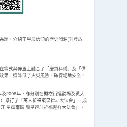
為題，介紹了星辰信仰的歷史淵源(刊登於
在壇式與佈置上融合了「慶賀科儀」及「供
覺效果，還降低了火災風險，確保場地安全。
年及2008年，亦分別在楓樹街運動場及黃大
館）舉行了「萬人祈福讚星禮斗大法會」，成
江 星輝南區‧讚星禮斗祈福迎祥大法會」，