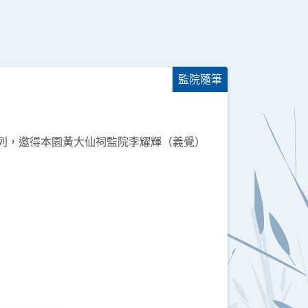
監院隨筆
系列，邀得本園黃大仙祠監院李耀輝（義覺）