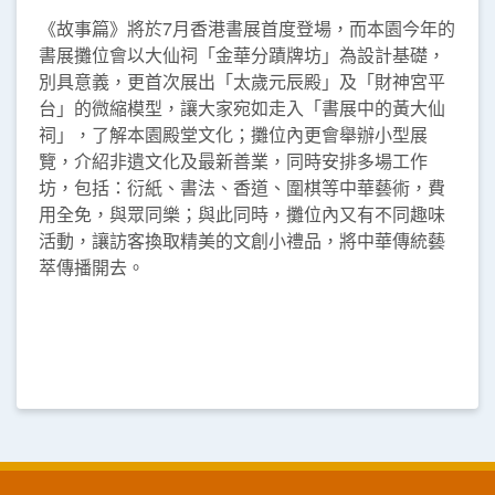
《故事篇》將於7月香港書展首度登場，而本園今年的
書展攤位會以大仙祠「金華分蹟牌坊」為設計基礎，
別具意義，更首次展出「太歲元辰殿」及「財神宮平
台」的微縮模型，讓大家宛如走入「書展中的黃大仙
祠」，了解本園殿堂文化；攤位內更會舉辦小型展
覽，介紹非遺文化及最新善業，同時安排多場工作
坊，包括：衍紙、書法、香道、圍棋等中華藝術，費
用全免，與眾同樂；與此同時，攤位內又有不同趣味
活動，讓訪客換取精美的文創小禮品，將中華傳統藝
萃傳播開去。