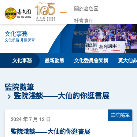
關於嗇色園
社會責任
文化事務
新聞中心
文化承傳 非遺保育
活動日誌
聯絡我們
文化事務
最新動態
文化委員會架構
黃大仙
監院隨筆
監院淺談——大仙約你逛書展
監院隨筆
2024 年 7 月 12 日
監院淺談——大仙約你逛書展