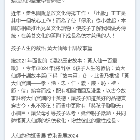
籍提供的整全學習體驗。
近年，嗇色園銳意於文化傳揚工作，「出版」正正是
其中一個核心工作！而為了使「傳承」從小做起，本
園亦相繼推出兒童文化讀物，使孩子了解我國優秀傳
統，在美善文化的薰陶下成長為德才兼備的人！
孩子人生的啟悟 黃大仙師十訓故事篇
繼2021年面世的《漫說歷史故事：黃大仙一百靈
籤》，今年(2024年)將出版《孩子人生的啟悟：黃大
仙師十訓故事篇(下稱「故事篇」)》。此書乃根據「黃
大仙寶訓——孝、悌、忠、仁、義、廉、恥、禮、
節、信」編寫而成，配有相關插圖及漫畫，以古今故
事註釋大仙寶訓的十美德，讓孩子知道美好的品德貫
穿古今，永不落伍！而書中更附有「與孩子聊聊天」
小欄目，讓父母引導孩子思考，延伸親子話題，共同
體悟黃大仙師的道德教化，增益彼此的靈性成長。
大仙約你逛書展 香港書展2024