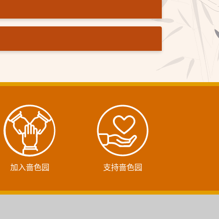
加入啬色园
支持啬色园