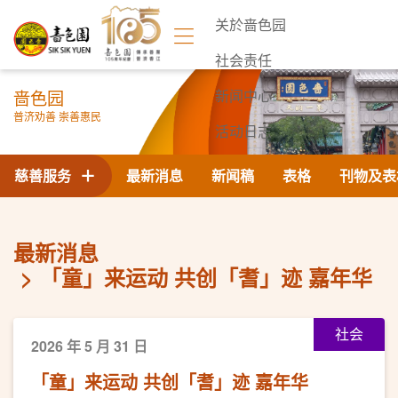
关於啬色园
社会责任
啬色园
新闻中心
普济劝善 崇善惠民
活动日志
联络我们
慈善服务
最新消息
新闻稿
表格
刊物及表
最新消息
「童」来运动 共创「耆」迹 嘉年华
社会
2026 年 5 月 31 日
「童」来运动 共创「耆」迹 嘉年华