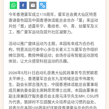
今年香港童军成立115周年，童军总会黄大仙区特意
邀请啬色园及中国香港体适能总会合办「童」来运动
共创「耆」迹嘉年华，集结老、中、青、幼童军及义
工，推广童军运动及提升社区凝聚力。
活动以推广健体运动为主题，本园有幸成为合办机
构，特意派出可泰中心多位长者义工与童军合作组织
摊位游戏，教授伸展运动；会场亦设有智能运动游戏
体验，让大众感受科技运动的乐趣。
2026年5月31日启动礼获黄大仙民政事务专员贺颖君
太平绅士、香港童军总会东九龙地域总监岑伟建先
生、副会长郭志强先生、中国香港体适能总会董事局
成员兼执委会副主席韩思思博士出席，本园由董事会
副主席兼医疗服务委员会主席马泽华先生MH, CStJ作
为代表，致辞时不忘提醒大众培养运动习惯的益处，
并表示在本园105周年纪庆能获香港童运总会的合办