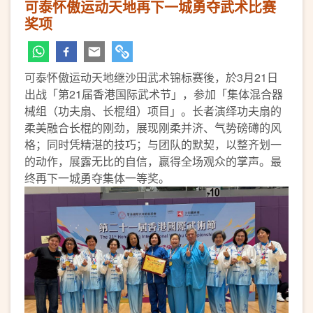
可泰怀傲运动天地再下一城勇夺武术比赛
奖项
可泰怀傲运动天地继沙田武术锦标赛後，於3月21日
出战「第21届香港国际武术节」，参加「集体混合器
械组（功夫扇、长棍组）项目」。长者演绎功夫扇的
柔美融合长棍的刚劲，展现刚柔并济、气势磅礡的风
格；同时凭精湛的技巧；与团队的默契，以整齐划一
的动作，展露无比的自信，赢得全场观众的掌声。最
终再下一城勇夺集体一等奖。