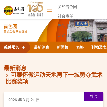
关於啬色园
社会责任
啬色园
新闻中心
普济劝善 崇善惠民
活动日志
联络我们
慈善服务
最新消息
新闻稿
表格
刊物及表
最新消息
可泰怀傲运动天地再下一城勇夺武术
比赛奖项
社会
2026 年 3 月 21 日