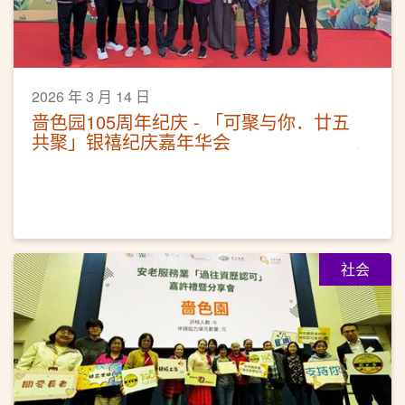
2026 年 3 月 14 日
啬色园105周年纪庆 - 「可聚与你．廿五
共聚」银禧纪庆嘉年华会
社会