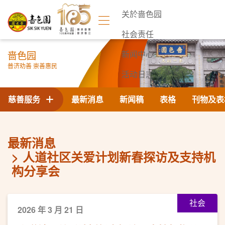
关於啬色园
社会责任
啬色园
新闻中心
普济劝善 崇善惠民
活动日志
联络我们
慈善服务
最新消息
新闻稿
表格
刊物及表
最新消息
人道社区关爱计划新春探访及支持机
构分享会
社会
2026 年 3 月 21 日