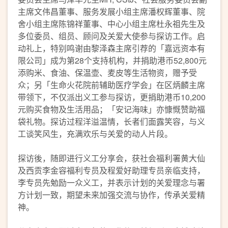
主席文伟昌董事、服务发展小组主席潘权辉董事、院
舍小组主席陈锦祥董事、中心小组主席杜永祖先生及
多位委员、组员、顾问及关爱大使参与探访工作。启
动礼上，特别鸣谢由黎泽森主席引荐的「嘉远资本有
限公司」成为第28个支持机构，并捐助港币52,800元
添购米、食油、保温壶、麦皮等生活物资，赠予受
众；另「生命火花院前辅助医疗学会」在区炳麟主席
带领下，不仅派出义工参与探访，更捐助港币10,200
元购买食物及生活用品；「安记海味」亦慷慨赞助福
袋礼物。探访过程洋溢温情，长者们面露笑容，与义
工谈笑风生，充满欢乐与关爱的动人片段。
探访後，随即进行义工分享会，获社会福利署黄大仙
及西贡李金容福利专员及程爱好助理专员亲临支持，
李专员先勉励一众义工，并表示计划的关爱理念与署
方计划一致，期望未来加强交流与协作，传承关爱精
神。