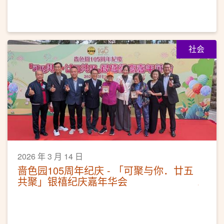
社会
2026 年 3 月 14 日
啬色园105周年纪庆 - 「可聚与你．廿五
共聚」银禧纪庆嘉年华会