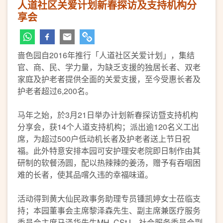
人道社区关爱计划新春探访及支持机构分
享会
啬色园自2016年推行「人道社区关爱计划」，集结
官、商、民、学力量，为缺乏支援的独居长者、双老
家庭及护老者提供全面的关爱支援，至今受惠长者及
护老者超过6,200名。
马年之始，於3月21日举办计划新春探访暨支持机构
分享会，获14个人道支持机构；派出逾120名义工出
席，为超过500户低动机长者及护老者送上节日祝
福。此外特意安排本园可安护理安老院即日制作由其
研制的软餐汤圆，配以热辣辣的姜汤，赠予有吞咽困
难的长者，使其品嚐久违的幸福味道。
活动得到黄大仙民政事务助理专员锺凯婷女士莅临支
持；本园董事会主席黎泽森先生、副主席兼医疗服务
委员会主席马泽华先生MH, CStJ、社会服务委员会副