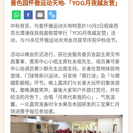
啬色园怀傲运动天地-「YOG月夜越友营」
中秋将至，可泰怀傲运动天地特意於10月2日假座西
贡北潭涌保良局度假营举行「YOG月夜越友营」活
动，与70多位怀傲运动天地会员提早庆祝中秋佳节。
活动以晚会形式进行，获社会服务委员会副主席文伟
昌董事、耆英中心小组主席杜永祖先生、组员兼可泰
中心协调员黄少群先生出席支持。长者在营地体验地
壶球、门球等新兴运动，另安排「猜灯谜」及「与嫦
娥影靓相」环节。晚上嘉宾们与长者大玩怀旧集体游
戏，整晚满载笑声。最後大家到户外提灯赏月，并在
皎洁的月色下，合唱「月亮代表我的心」，气氛温
馨。一众嘉宾准备时令水果及本园研发的三宝果仁月
饼送赠予每位参加者。