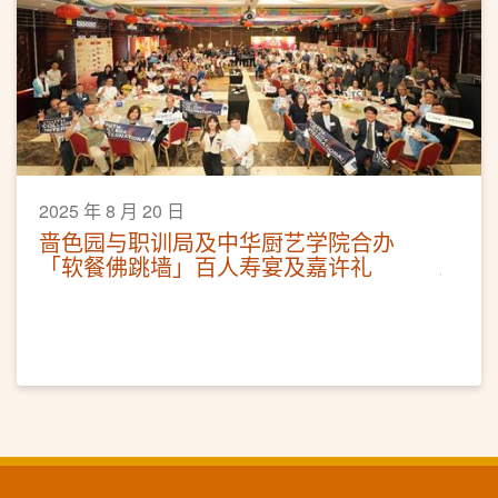
2025 年 8 月 20 日
啬色园与职训局及中华厨艺学院合办
「软餐佛跳墙」百人寿宴及嘉许礼