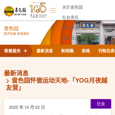
关於啬色园
社会责任
啬色园
新闻中心
普济劝善 崇善惠民
活动日志
联络我们
慈善服务
最新消息
新闻稿
表格
刊物及表
最新消息
啬色园怀傲运动天地-「YOG月夜越
友营」
社会
2025 年 10 月 02 日