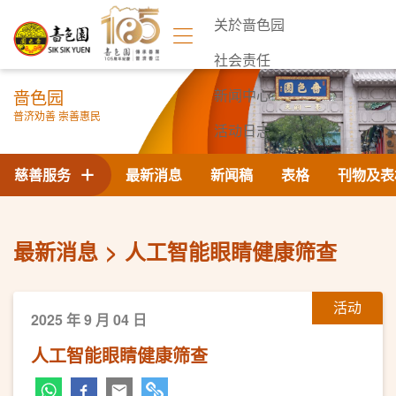
关於啬色园
社会责任
啬色园
新闻中心
普济劝善 崇善惠民
活动日志
联络我们
慈善服务
最新消息
新闻稿
表格
刊物及表
最新消息
人工智能眼睛健康筛查
活动
2025 年 9 月 04 日
人工智能眼睛健康筛查