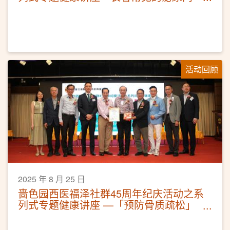
题」
活动回顾
2025 年 8 月 25 日
啬色园西医福泽社群45周年纪庆活动之系
列式专题健康讲座 —「预防骨质疏松」
活动圆满