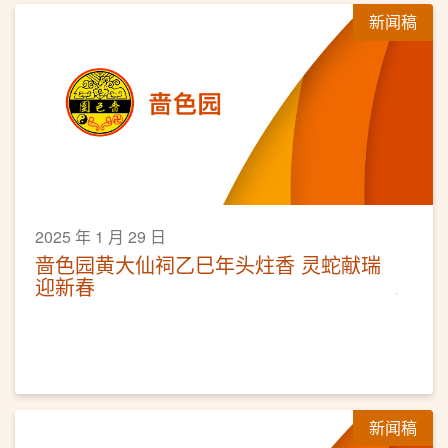
新闻稿
2025 年 1 月 29 日
啬色园黄大仙祠乙巳年头炷香 灵蛇献瑞
迎新春
新闻稿