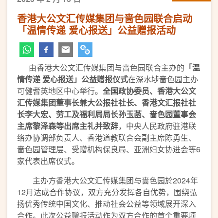
香港大公文汇传媒集团与啬色园联合启动
「温情传递 爱心报送」公益赠报活动
由香港大公文汇传媒集团与啬色园联合主办的
「
温
情传递
爱心报送
」
公益赠报仪式
在深水埗啬色园主办
可健耆英地区中心举行。
全国政协委员、香港大公文
汇传媒集团董事长兼大公报社社长、香港文汇报社社
长李大宏、劳工及福利局局长孙玉菡、啬色园董事会
主席黎泽森等出席主礼并致辞
，中央人民政府驻港联
络办协调部负责人、香港道教联合会副主席陈勇生、
啬色园管理层、受赠机构保良局、亚洲妇女协进会等6
家代表出席仪式。
主办方香港大公文汇传媒集团与啬色园於2024年
12月达成合作协议，双方充分发挥各自优势，围绕弘
扬优秀传统中国文化、推动社会公益等领域展开深入
合作。此次公益赠报活动作为双方合作的首个重要项