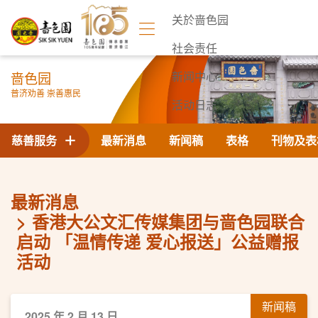
关於啬色园
社会责任
啬色园
新闻中心
普济劝善 崇善惠民
活动日志
联络我们
慈善服务
最新消息
新闻稿
表格
刊物及表
最新消息
香港大公文汇传媒集团与啬色园联合
启动 「温情传递 爱心报送」公益赠报
活动
新闻稿
2025 年 2 月 13 日