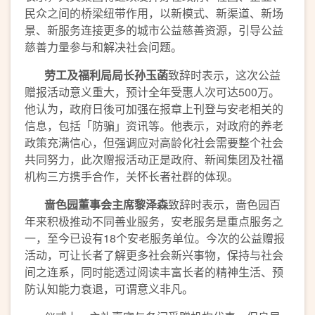
民众之间的桥梁纽带作用，以新模式、新渠道、新场
景、新服务连接更多的城市公益慈善资源，引导公益
慈善力量参与和解决社会问题。
劳工及福利局局长孙玉菡
致辞时表示，这次公益
赠报活动意义重大，预计全年受惠人次可达500万。
他认为，政府日後可加强在报章上刊登与安老相关的
信息，包括「防骗」资讯等。他表示，对政府的养老
政策充满信心，但强调应对高龄化社会需要整个社会
共同努力，此次赠报活动正是政府、新闻集团及社福
机构三方携手合作，关怀长者社群的体现。
啬色园董事会主席黎泽森
致辞时表示，啬色园百
年来积极推动不同善业服务，安老服务是重点服务之
一，至今已设有18个安老服务单位。今次的公益赠报
活动，可让长者了解更多社会新兴事物，保持与社会
间之连系，同时能透过阅读丰富长者的精神生活、预
防认知能力衰退，可谓意义非凡。