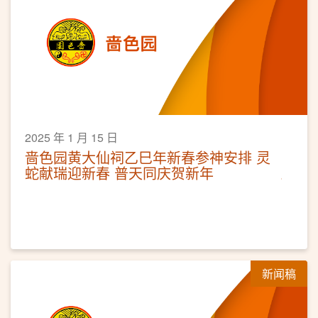
2025 年 1 月 15 日
啬色园黄大仙祠乙巳年新春参神安排 灵
蛇献瑞迎新春 普天同庆贺新年
新闻稿