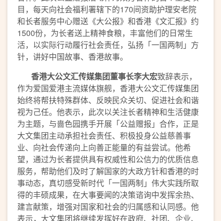
目，每天向社会福利署辖下的170间资助护理安老院
和长者服务中心赠送《大公报》和香港《文汇报》约
1500份，为长者送上精神食粮，丰富他们的日常生
活，以实际行动履行社会责任，弘扬「一国两制」方
针，讲好中国故事、香港故事。
香港大公文汇传媒集团董事长李大宏
致辞表示，
作为爱国爱港主流媒体旗舰，香港大公文汇传媒集团
始终将帮扶特殊群体、反映民众关切、促进社会和谐
视为己任。他表示，此次以关注长者精神和生活健康
为主题，与啬色园携手开展「公益赠报」合作，正是
大文集团主动承担社会责任、积极投身公益慈善事
业、向社会传递向上向善正能量的有益尝试。他希
望，通过为长者提供具有权威性和公信力的优质信息
服务，帮助他们及时了解国家的大政方针和香港的时
事动态，真切感受新时代「一国两制」伟大实践所取
得的丰硕成果，在大事要闻的决策谘询中发挥余热、
建言献策，增强对国家和社会的归属感和认同感。他
表示，大文集团将继续发挥好在政府、社团、企业、