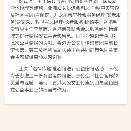
仪式上，主礼嘉宾与各间受赠机构代表，保良局
营运经理苏建翘、亚洲妇女协进会副总干事(中央管控
及社区照顾)卢佩仪、九龙乐善堂社会服务经理(安老服
务)彭家荣、救世军总经理(长者服务)邱绮雯、香港明
爱督导主任李基慈、香港佛教联合会总服务经理杨维
城等进行赠报仪式并合影留念。同时为感谢啬色园对
此次公益赠报的贡献，香港大公文汇传媒集团董事长
李大宏、劳工及福利局局长孙玉菡共同向啬色园董事
会主席黎泽森颁发感谢状。
此次「温情传递 爱心报送」公益赠报活动，不仅
为长者送上一份有温度的报纸，更传递了社会各界的
关爱与温暖，展现了香港大公文汇传媒集团与啬色园
在公益事业上的担当与作为。