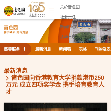
关於啬色园
社会责任
啬色园
新闻中心
普济劝善 崇善惠民
活动日志
联络我们
慈善服务
最新消息
新闻稿
表格
刊物及表
最新消息
啬色园向香港教育大学捐款港币250
万元 成立四项奖学金 携手培育教育人
才