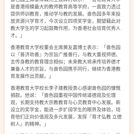
是香港规模最大的教师教育高等学府，一直致力透过
提供师训教育，推动学与教的发展。啬色园多年来投
放资源兴学育才，今次设立四项奖学金，期望藉此对
教大学生的学习起鼓舞作用，为香港社会培育优秀人
才。」
香港教育大学校董会主席黄友嘉博士表示：「啬色园
以『普济劝善』为宗旨广推善行，与教大重视师德、
言传身教的教育理念相似；未来教大将承传培养德才
兼备人才的宗旨，与啬色园携手同行，继续为香港教
育发展作出贡献。」
香港教育大学校长李子建教授衷心感谢啬色园的慷慨
捐款。他说：「啬色园重视中国传统道德观及伦理
观，长期支持教大宗教教育与心灵教育中心发展。新
设立的奖学金，能进一步扩阔学生的眼界及体验，培
育他们正向价值观及多元发展，发挥『育才弘教 立德
树人』的精神。」