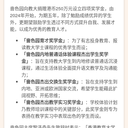
啬色园向教大捐赠港币250万元设立四项奖学金，由
2024年开始，为期五年，除了勉励成绩优异的学生
外，更期望鼓励学生透过不同方式提升自我、发展才
能，以成为优秀的教育人才。
「
啬色园育才奖学金」
：为了有志投身教育、报
读教大学士课程的优秀学生而设；
「啬色园内地普通话体验课程杰出学生奖学
金」
：旨在支持教大学生到内地修读普通话沉浸
课程，通过生活体验全面提升语文教学及沟通能
力；
「啬色园杰出交换生奖学金」
：旨在支持学生到
内地、亚洲或欧洲国家交流，希望学生能藉此扩
阔视野、开拓思维；
「啬色园杰出教学实习奖学金」
：学校体验计划
乃教师培训课程中的关键部分，此奖学金则专为
表扬在教学实习中表现出色的学生而设。
啬色园主席黎泽森先生致辞时表示：「香港教育大学