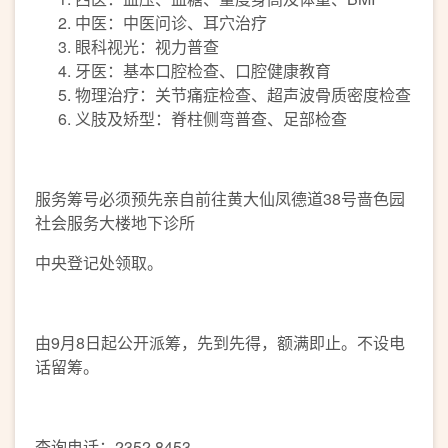
中医：中医问诊、耳穴治疗
眼科视光：视力普查
牙医：基本口腔检查、口腔健康教育
物理治疗：关节痛症检查、超声波骨质密度检查
义肢及矫型：脊柱侧弯普查、足部检查
服务筹号必须预先亲自前往黄大仙凤德道38号啬色园
社会服务大楼地下诊所
中央登记处领取。
由9月8日起公开派筹，先到先得，额满即止。不设电
话留筹。
查询电话：2352 8453