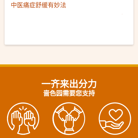
中医痛症舒缓有妙法
一齐来出分力
啬色园需要您支持