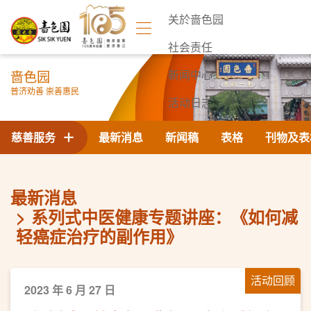
关於啬色园
社会责任
啬色园
新闻中心
普济劝善 崇善惠民
活动日志
联络我们
慈善服务
最新消息
新闻稿
表格
刊物及表
最新消息
系列式中医健康专题讲座：《如何减
轻癌症治疗的副作用》
活动回顾
2023 年 6 月 27 日