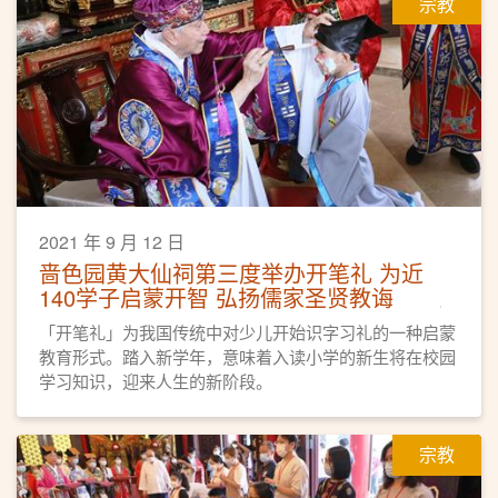
宗教
2021 年 9 月 12 日
啬色园黄大仙祠第三度举办开笔礼 为近
140学子启蒙开智 弘扬儒家圣贤教诲
「开笔礼」为我国传统中对少儿开始识字习礼的一种启蒙
教育形式。踏入新学年，意味着入读小学的新生将在校园
学习知识，迎来人生的新阶段。
宗教