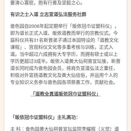
要清心寡慾，抱有行善及坚毅之心。
有识之士入道
立志
宣道弘法
服务社群
啬色园自2006年起定期举行「皈依冠巾证盟科仪」，
即为道长正式入道、皈依道教而举行的宗教仪式。今
届科仪共有31名新晋弟子通过本园特设的「道教文化
课程」、宫观科仪文化等多重考核与训练，正式入
道。当中超过六成拥有大专学历，而拥有硕士或以上
学历更超过3成半。皈依入道黄大仙祠普宜坛後，新晋
道长同时成为啬色园会员，将肩负宣道弘法之重任，
积极对外宣扬道教文化及黄大仙信俗，并运用个人的
专业知识义务参与啬色园各项慈善工作，贡献社会。
「道教全真道皈依冠巾证盟科仪」
「皈依冠巾证盟科仪」主礼高功：
主 科︰啬色园黄大仙祠普宜坛监院李耀辉（义觉）道