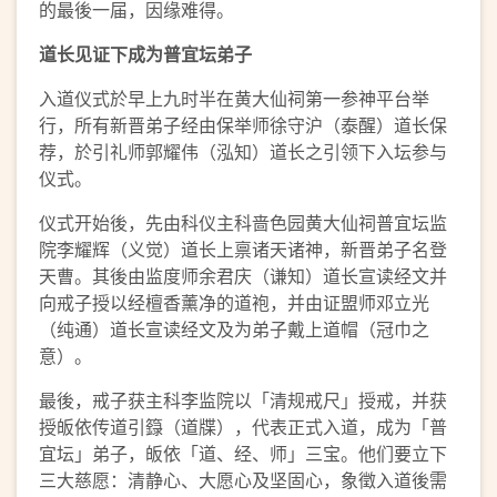
的最後一届，因缘难得。
道长见证下成为普宜坛弟子
入道仪式於早上九时半在黄大仙祠第一参神平台举
行，所有新晋弟子经由保举师徐守沪（泰醒）道长保
荐，於引礼师郭耀伟（泓知）道长之引领下入坛参与
仪式。
仪式开始後，先由科仪主科啬色园黄大仙祠普宜坛监
院李耀辉（义觉）道长上禀诸天诸神，新晋弟子名登
天曹。其後由监度师余君庆（谦知）道长宣读经文并
向戒子授以经檀香薰净的道袍，并由证盟师邓立光
（纯通）道长宣读经文及为弟子戴上道帽（冠巾之
意）。
最後，戒子获主科李监院以「清规戒尺」授戒，并获
授皈依传道引籙（道牒），代表正式入道，成为「普
宜坛」弟子，皈依「道、经、师」三宝。他们要立下
三大慈愿：清静心、大愿心及坚固心，象徵入道後需