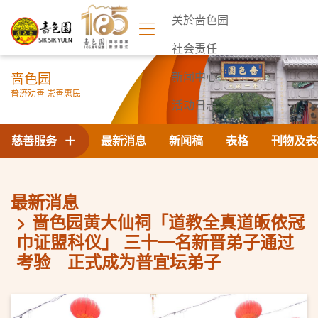
关於啬色园
社会责任
啬色园
新闻中心
普济劝善 崇善惠民
活动日志
联络我们
慈善服务
最新消息
新闻稿
表格
刊物及表
最新消息
啬色园黄大仙祠「道教全真道皈依冠
巾证盟科仪」 三十一名新晋弟子通过
考验 正式成为普宜坛弟子