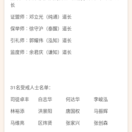
长
证盟师︰邓立光（纯通）道长
保举师︰徐守沪（泰醒）道长
引礼师︰郭耀伟（泓知）道长
监度师︰余君庆（谦知）道长
31名受戒人士名单：
司徒卓丰
白志华
何达华
李峻泓
林裕添
洪景阳
唐国权
马振辉
马维亮
区炜贤
张家兴
张创森