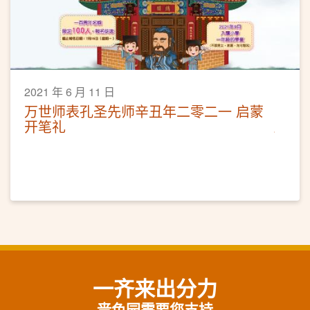
2021 年 6 月 11 日
万世师表孔圣先师辛丑年二零二一 启蒙
开笔礼
一齐来出分力
啬色园需要您支持