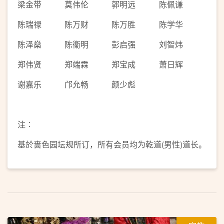
梁金带
莫伟伦
郭明远
陈佩谦
陈瑞禄
陈万财
陈万胜
陈学华
陈泽燊
陈衞明
彭启强
刘智炜
郑伟贤
郑端霖
郑宝成
萧日辉
谢嘉乐
邝允畅
颜少彪
注︰
基於啬色园坛规所订，所有会员均为乾道(男性)道长。