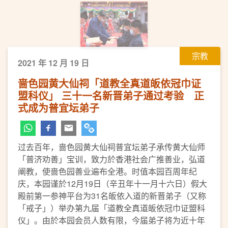
宗教
2021 年 12 月 19 日
啬色园黄大仙祠「道教全真道皈依冠巾证
盟科仪」 三十一名新晋弟子通过考验 正
式成为普宜坛弟子
过去百年，啬色园黄大仙祠普宜坛弟子承传黄大仙师
「普济劝善」宝训，致力於香港社会广推善业，弘道
阐教，使啬色园善业遍布全港。时值本园百周年纪
庆，本园谨於12月19日（辛丑年十一月十六日）假大
殿前第一参神平台为31名皈依入道的新晋弟子（又称
「戒子」）举办第九届「道教全真道皈依冠巾证盟科
仪」。由於本园会员人数有限，今届弟子将为近十年