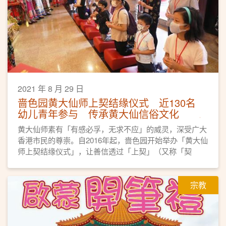
2021 年 8 月 29 日
啬色园黄大仙师上契结缘仪式 近130名
幼儿青年参与 传承黄大仙信俗文化
黄大仙师素有「有感必孚，无求不应」的威灵，深受广大
香港市民的尊崇。自2016年起，啬色园开始举办「黄大仙
师上契结缘仪式」，让善信透过「上契」（又称「契
神」），与仙师建立亲近关系，同时传承民间祈福习俗。
宗教