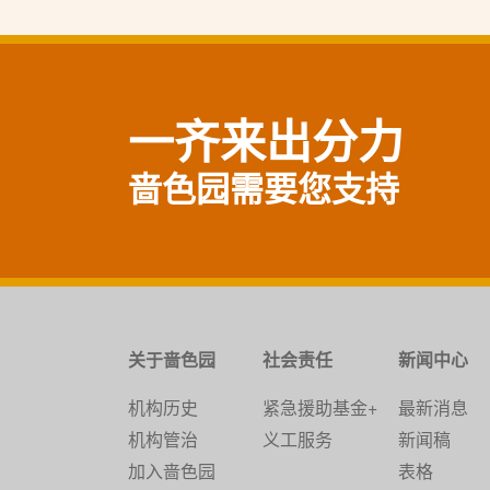
一齐来出分力
啬色园需要您支持
关于啬色园
社会责任
新闻中心
机构历史
紧急援助基金+
最新消息
机构管治
义工服务
新闻稿
加入啬色园
表格