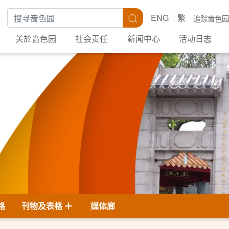
搜寻关键字
搜寻
ENG
繁
追踪啬色园
关於啬色园
社会责任
新闻中心
活动日志
格
刊物及表格
媒体廊