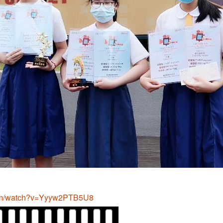
com/watch?v=Yyyw2PTB5U8