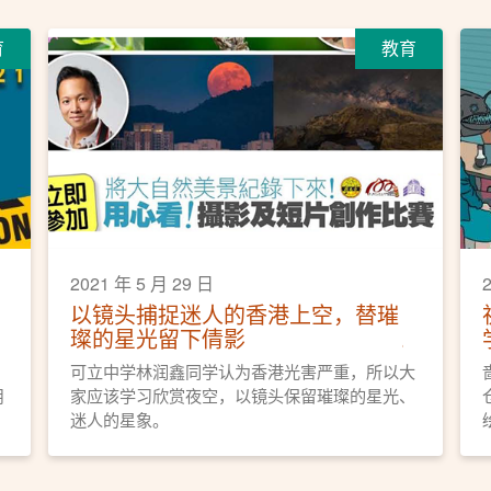
育
教育
2021 年 5 月 29 日
以镜头捕捉迷人的香港上空，替璀
璨的星光留下倩影
，
可立中学林润鑫同学认为香港光害严重，所以大
用
家应该学习欣赏夜空，以镜头保留璀璨的星光、
迷人的星象。