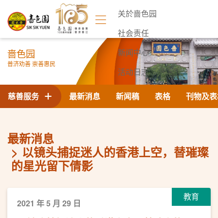
关於啬色园
社会责任
啬色园
新闻中心
普济劝善 崇善惠民
活动日志
联络我们
慈善服务
最新消息
新闻稿
表格
刊物及表
最新消息
以镜头捕捉迷人的香港上空，替璀璨
的星光留下倩影
教育
2021 年 5 月 29 日