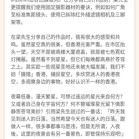
更提醒我们使用固定摄影器材的要诀，例如如何广角
至标准焦距镜头、使用已拆除红外綫滤镜相机及三脚
架等。
在梁先生分享自己的作品时，我有很大的感受和共
鸣。虽然星空真的很美，但香港光害严重。在市区抬
头一望，天空不是被高楼大厦遮盖，就是被七色霓虹
灯掩蔽。虽然看不到星星，但它们每晚都高悬於苍穹
之上。其实趁一些观星圣地还未被大幅发展，我们不
妨「摄猎」香港、捕捉星空，多欣赏迷人的香港夜
空，多观察身边的事物，好好认识不一样的香港。
夜幕低垂，漫天繁星，可想过遥远的星光来自何方？
又或者自己身在宇宙何方？何不替璀璨星光留下倩影
静思苍穹奥妙？引用梁先生説过的一番话：「昨天我
见到迷人的日落，当然希望今天也有迷人的日落。跟
做人一样，很多事都事与愿违，但是无所谓，入夜
後，这里的夜景会有另一番景色，即管保持乐观吧!」