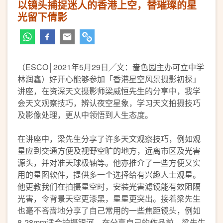
以镜头捕捉迷人的香港上空，替璀璨的星
光留下倩影
（ESCO│2021年5月29日╱文：啬色园主办可立中学
林润鑫）好开心能够参加「香港星空风景摄影初探」
讲座，在资深天文摄影师梁威恒先生的分享中，我学
会天文观察技巧，辨认夜空星象，学习天文拍摄技巧
及影像处理，更从中领悟到人生态度。
在讲座中，梁先生分享了许多天文观察技巧，例如观
星应到交通方便及视野空旷的地方，远离市区及光害
源头，并对准天球极轴等。他亦推介了一些方便又实
用的星图软件，提供多一个选择给有兴趣人士观星。
他更教我们在拍摄星空时，安装光害滤镜能有效阻隔
光害，令背景天空更漆黑，星星更突出。接着梁先生
也毫不吝啬地分享了自己常用的一些焦距镜头，例如
8-28mm适合拍摄银河。在分享自己的作品前，梁先生