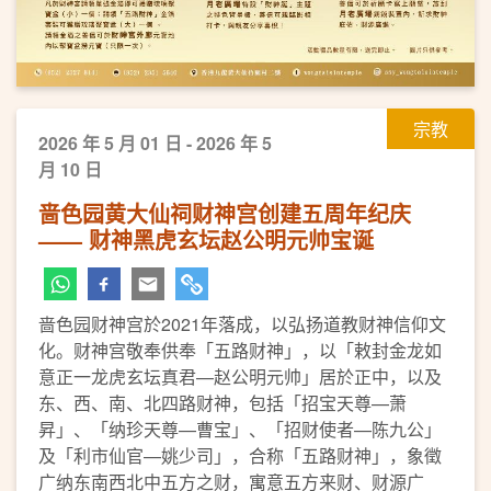
宗教
2026 年 5 月 01 日 - 2026 年 5
月 10 日
啬色园黄大仙祠财神宫创建五周年纪庆
—— 财神黑虎玄坛赵公明元帅宝诞
啬色园财神宫於2021年落成，以弘扬道教财神信仰文
化。财神宫敬奉供奉「五路财神」，以「敕封金龙如
意正一龙虎玄坛真君—赵公明元帅」居於正中，以及
东、西、南、北四路财神，包括「招宝天尊—萧
昇」、「纳珍天尊—曹宝」、「招财使者—陈九公」
及「利市仙官—姚少司」，合称「五路财神」，象徵
广纳东南西北中五方之财，寓意五方来财、财源广