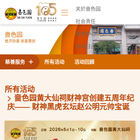
关於啬色园
社会责任
啬色园
新闻中心
普济劝善 崇善惠民
活动日志
联络我们
慈善服务
所有活动
活动回顾
所有活动
啬色园黄大仙祠财神宫创建五周年纪
庆—— 财神黑虎玄坛赵公明元帅宝诞