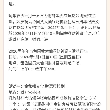
进。
每年农历三月十五日为财神黑虎玄坛赵公明元帅宝
诞，为庆祝啬色园黄大仙祠财神宫创建五周年纪庆及
财神赵公明元帅宝诞（2026年5月1日），啬色园特意
於2026年5月1日至5月10日期间举办财神诞活动，祈
求财神庇佑！财源广进！
2026丙午年啬色园黄大仙祠财神诞 - 活动详情
日期：2026年5月1日至10日 (星期五至日)
地点：啬色园黄大仙祠财神宫及月老广场
时间：上午8:00至下午4:30
活动一：金盆捞元宝 财运粒粒到
地点：财神宫外廊
凡於财神宫请领单张金箔即可获赠琉璃聚宝盆（小）
一个 ； 请领「五路财神」金箔套装可获赠琉璃聚宝盆
（大）一个 。请领金箔之善信可於财神宫外廊元宝池