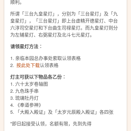
顺利。
所谓「三台九皇星灯」，分别为「三台星灯」及「九
皇星灯」，「三台星灯」即上台虚精开德星灯、中台
六淳司空星灯和下台曲生司禄星灯。而九皇星灯则分
为左辅星灯、右弼星灯及北斗七元星灯。
请领星灯方法︰
1. 亲临本园总办事处索取认领表格
2.
按此处下载
认领表格
灯主可获以下物品各乙份︰
1. 六十太岁卷轴图
2. 九色珠手串
3. 琉璃牡丹灯
4. 《奉道参神》
5. 「大殿入殿证」及「太岁元辰殿入殿证」各四张
*即日起接受认领，名额有限，先到先得