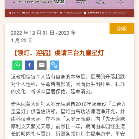
宗教
2022 年 12 月 01 日 - 2023 年
1 月 22 日
【领灯．迎福】虔请三台九皇星灯
道教相信每个人皆有自身的本命星，星辰的升落起跌
对个人运程、生命皆有影响，因而衍生出拜星、礼斗
的文化，祈求众星君保佑，延寿消灾。
啬色园黄大仙祠太岁元辰殿自2016年起奉设「三台九
皇星灯」供善信请领，星灯由高功法师洒净开光，并
由科仪当天起，在本园「太岁元辰殿」内「先天道姥
摩利支天紫光天尊」前悬挂一年，期间由本园经生道
长於殿内礼斗赞灯，祈愿各领灯灯主福寿康宁、平安