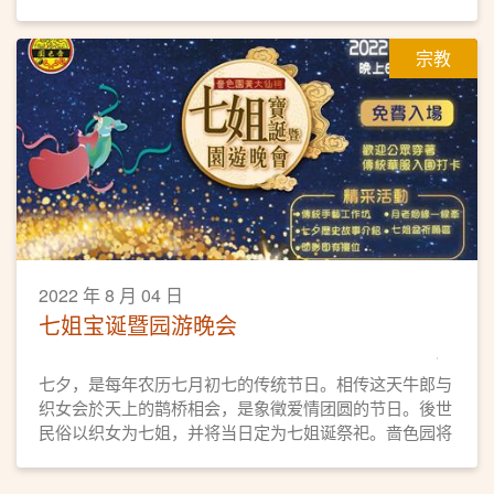
行宗教仪式，礼拜孔圣先师，希望莘莘学子得神明庇佑，
并为他们启蒙启智的同时，亦能让他们明白读书做人的道
宗教
理，为开学前做好心态上的准备。
2022 年 8 月 04 日
七姐宝诞暨园游晚会
七夕，是每年农历七月初七的传统节日。相传这天牛郎与
织女会於天上的鹊桥相会，是象徵爱情团圆的节日。後世
民俗以织女为七姐，并将当日定为七姐诞祭祀。啬色园将
於8月4日首办「七姐宝诞暨园游晚会」予公众参与，共庆
佳节。