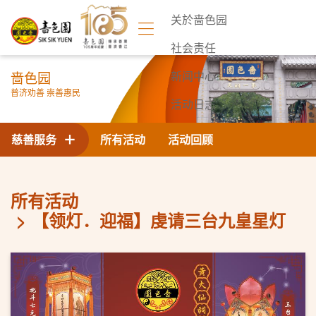
关於啬色园
社会责任
啬色园
新闻中心
普济劝善 崇善惠民
活动日志
联络我们
慈善服务
所有活动
活动回顾
所有活动
【领灯．迎福】虔请三台九皇星灯