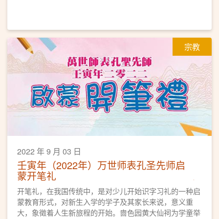
宗教
2022 年 9 月 03 日
壬寅年（2022年）万世师表孔圣先师启
蒙开笔礼
开笔礼，在我国传统中，是对少儿开始识字习礼的一种启
蒙教育形式，对新生入学的学子及其家长来说，意义重
大，象徵着人生新旅程的开始。啬色园黄大仙祠为学童举