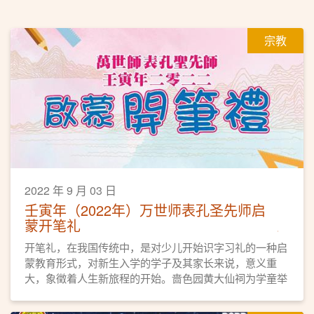
宗教
2022 年 9 月 03 日
壬寅年（2022年）万世师表孔圣先师启
蒙开笔礼
开笔礼，在我国传统中，是对少儿开始识字习礼的一种启
蒙教育形式，对新生入学的学子及其家长来说，意义重
大，象徵着人生新旅程的开始。啬色园黄大仙祠为学童举
行宗教仪式，礼拜孔圣先师，希望莘莘学子得神明庇佑，
并为他们启蒙启智的同时，亦能让他们明白读书做人的道