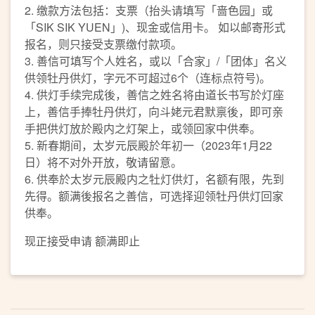
2. 缴款方法包括：支票（抬头请填写「啬色园」或
「SIK SIK YUEN」)、现金或信用卡。 如以邮寄形式
报名，则只接受支票缴付款项。
3. 善信可填写个人姓名，或以「合家」/「团体」名义
供领牡丹供灯，字元不可超过6个（连标点符号)。
4. 供灯手续完成後，善信之姓名将由道长书写於灯座
上，善信手捧牡丹供灯，向斗姥元君默禀後，即可亲
手把供灯放於殿内之灯架上，或领回家中供奉。
5. 新春期间，太岁元辰殿於年初一（2023年1月22
日）将不对外开放，敬请留意。
6. 供奉於太岁元辰殿内之牡灯供灯，名额有限，先到
先得。额满後报名之善信，可选择迎领牡丹供灯回家
供奉。
现正接受申请 额满即止