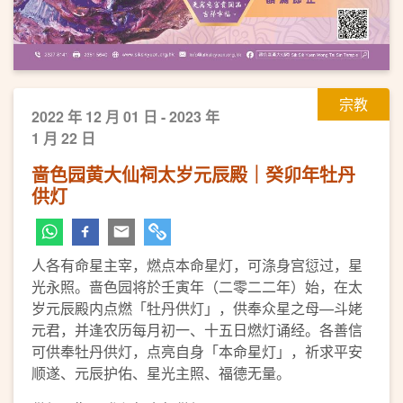
宗教
2022 年 12 月 01 日 - 2023 年
1 月 22 日
啬色园黄大仙祠太岁元辰殿｜癸卯年牡丹
供灯
人各有命星主宰，燃点本命星灯，可涤身宫愆过，星
光永照。啬色园将於壬寅年（二零二二年）始，在太
岁元辰殿内点燃「牡丹供灯」，供奉众星之母—斗姥
元君，并逢农历每月初一、十五日燃灯诵经。各善信
可供奉牡丹供灯，点亮自身「本命星灯」，祈求平安
顺遂、元辰护佑、星光主照、福德无量。