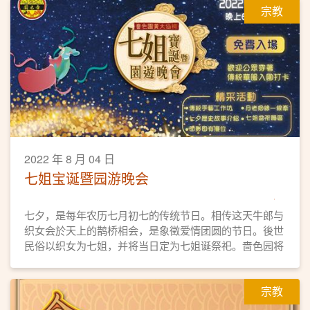
宗教
理，为开学前做好心态上的准备。
2022 年 8 月 04 日
七姐宝诞暨园游晚会
七夕，是每年农历七月初七的传统节日。相传这天牛郎与
织女会於天上的鹊桥相会，是象徵爱情团圆的节日。後世
民俗以织女为七姐，并将当日定为七姐诞祭祀。啬色园将
於8月4日首办「七姐宝诞暨园游晚会」予公众参与，共庆
佳节。
宗教