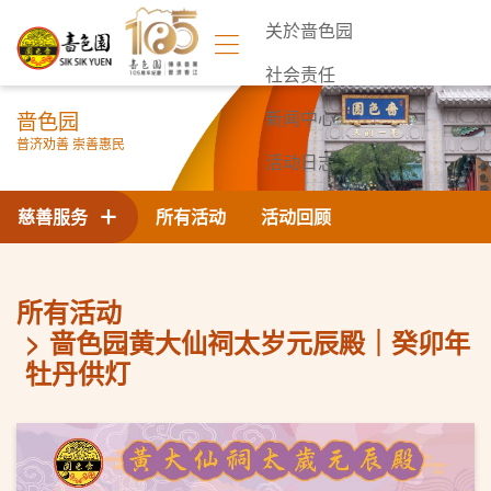
关於啬色园
社会责任
啬色园
新闻中心
普济劝善 崇善惠民
活动日志
联络我们
慈善服务
所有活动
活动回顾
所有活动
啬色园黄大仙祠太岁元辰殿｜癸卯年
牡丹供灯