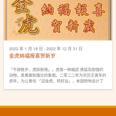
2022 年 1 月 18 日 - 2022 年 12 月 31 日
金虎纳福报喜贺新岁
「牛辞胜岁，虎跃新程」。虎是一种威武 勇猛及刚强的
动物，是勇敢和雄壮的象徵。二零二二年为农历壬寅年的
虎年，为让善信 「迎金虎、转好运」，本园特地设计了
一座 精美的「金虎纳福报喜」摆设，以供众善信 认领，
迎春接福好运来。 「金虎纳福报喜」摆设，经高功法师
诵经、 洒净， 欢迎善信将「金虎」迎回家中， 为新一年
虎年带来健康幸福，如意吉祥。