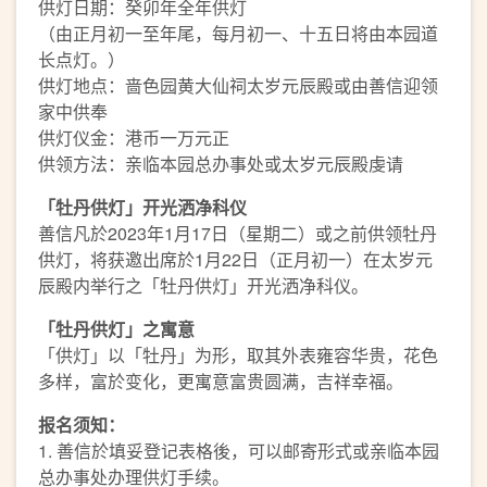
供灯日期：癸卯年全年供灯
（由正月初一至年尾，每月初一、十五日将由本园道
长点灯。）
供灯地点：啬色园黄大仙祠太岁元辰殿或由善信迎领
家中供奉
供灯仪金：港币一万元正
供领方法：亲临本园总办事处或太岁元辰殿虔请
「牡丹供灯」开光洒净科仪
善信凡於2023年1月17日（星期二）或之前供领牡丹
供灯，将获邀出席於1月22日（正月初一）在太岁元
辰殿内举行之「牡丹供灯」开光洒净科仪。
「牡丹供灯」之寓意
「供灯」以「牡丹」为形，取其外表雍容华贵，花色
多样，富於变化，更寓意富贵圆满，吉祥幸福。
报名须知：
1. 善信於填妥登记表格後，可以邮寄形式或亲临本园
总办事处办理供灯手续。