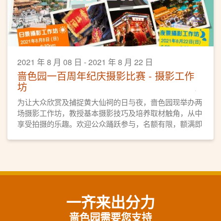
2021 年 8 月 08 日 - 2021 年 8 月 22 日
啬色园一百周年纪庆摄影比赛 - 摄影工作
坊
为让大众欣赏及捕捉黄大仙祠的日与夜，啬色园现举办两
场摄影工作坊，教授基本摄影技巧及培养取材触角，从中
享受拍摄的乐趣。欢迎公众踊跃参与，名额有限，额满即
止。
一齐来出分力
啬色园需要您支持