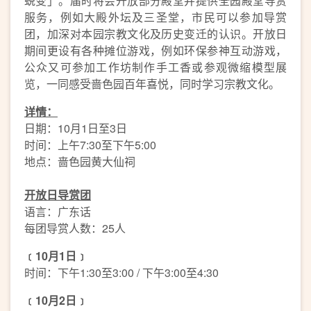
蜕变」。届时将会开放部分殿堂并提供全园殿堂导赏
服务，例如大殿外坛及三圣堂，市民可以参加导赏
团，加深对本园宗教文化及历史变迁的认识。开放日
期间更设有各种摊位游戏，例如环保参神互动游戏，
公众又可参加工作坊制作手工香或参观微缩模型展
览，一同感受啬色园百年喜悦，同时学习宗教文化。
详情：
日期：10月1日至3日
时间：上午7:30至下午5:00
地点：啬色园黄大仙祠
开放日导赏团
语言：广东话
每团导赏人数：25人
﹝
10
月
1
日﹞
时间：下午1:30至3:00 / 下午3:00至4:30
﹝
10
月
2
日﹞