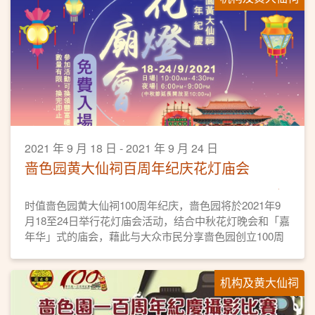
2021 年 9 月 18 日 - 2021 年 9 月 24 日
啬色园黄大仙祠百周年纪庆花灯庙会
时值啬色园黄大仙祠100周年纪庆，啬色园将於2021年9
月18至24日举行花灯庙会活动，结合中秋花灯晚会和「嘉
年华」式的庙会，藉此与大众市民分享啬色园创立100周
年的喜悦，同贺黄大仙师宝诞以及宣扬本地非物质文化遗
产项目。
机构及黄大仙祠