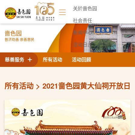
关於啬色园
社会责任
啬色园
新闻中心
普济劝善 崇善惠民
活动日志
联络我们
慈善服务
所有活动
活动回顾
所有活动
2021啬色园黄大仙祠开放日