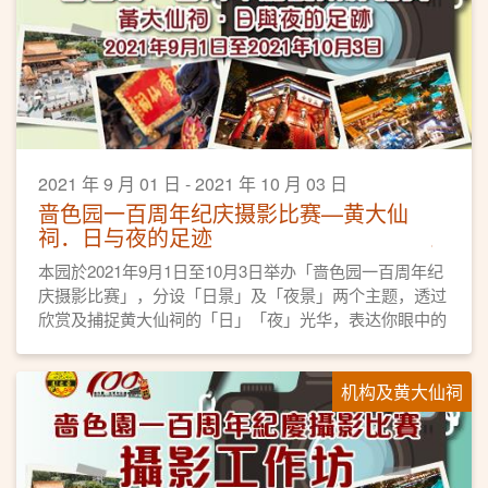
2021 年 9 月 01 日 - 2021 年 10 月 03 日
啬色园一百周年纪庆摄影比赛—黄大仙
祠．日与夜的足迹
本园於2021年9月1日至10月3日举办「啬色园一百周年纪
庆摄影比赛」，分设「日景」及「夜景」两个主题，透过
欣赏及捕捉黄大仙祠的「日」「夜」光华，表达你眼中的
黄大仙祠，以影像来记录人们在黄大仙祠所结下的「善
缘」和「足迹」。
机构及黄大仙祠