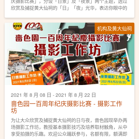
庆摄影比赛」，分设「日景」及「夜景」两个主题，透过
欣赏及捕捉黄大仙祠的「日」「夜」光华，表达你眼中的
黄大仙祠，以影像来记录人们在黄大仙祠所结下的「善
缘」和「足迹」。
机构及黄大仙祠
2021 年 8 月 08 日 - 2021 年 8 月 22 日
啬色园一百周年纪庆摄影比赛 - 摄影工作
坊
为让大众欣赏及捕捉黄大仙祠的日与夜，啬色园现举办两
场摄影工作坊，教授基本摄影技巧及培养取材触角，从中
享受拍摄的乐趣。欢迎公众踊跃参与，名额有限，额满即