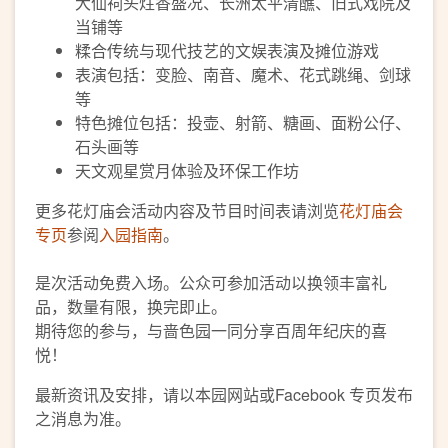
大仙祠头炷香盛况、长洲太平清醮、旧式戏院及
当铺等
糅合传统与现代技艺的文娱表演及摊位游戏
表演包括：变脸、南音、魔术、花式跳绳、剑球
等
特色摊位包括：投壶、射箭、糖画、面粉公仔、
石头画等
天文观星赏月体验及环保工作坊
更多花灯庙会活动内容及节目时间表请浏览
花灯庙会
专页
参阅
入园指南
。
是次活动免费入场。公众可参加活动以换领丰富礼
品，数量有限，换完即止。
期待您的参与，与啬色园一同分享百周年纪庆的喜
悦！
最新资讯及安排，请以本园网站或Facebook 专页发布
之消息为准。