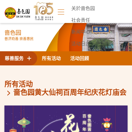
关於啬色园
社会责任
啬色园
新闻中心
普济劝善 崇善惠民
活动日志
联络我们
慈善服务
所有活动
活动回顾
所有活动
啬色园黄大仙祠百周年纪庆花灯庙会