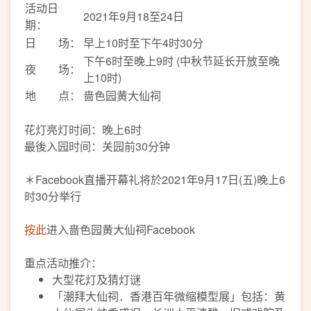
活动日
2021年9月18至24日
期：
日 场：
早上10时至下午4时30分
下午6时至晚上9时 (中秋节延长开放至晚
夜 场：
上10时)
地 点：
啬色园黄大仙祠
花灯亮灯时间：晚上6时
最後入园时间：关园前30分钟
＊Facebook直播开幕礼将於2021年9月17日(五)晚上6
时30分举行
按此
进入啬色园黄大仙祠Facebook
重点活动推介：
大型花灯及猜灯谜
「潮拜大仙祠．香港百年微缩模型展」包括：黄