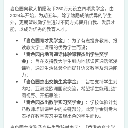
啬色园向教大捐赠港币250万元设立四项奖学金，由
2024年开始，为期五年，除了勉励成绩优异的学生
外，更期望鼓励学生透过不同方式提升自我、发展才
能，以成为优秀的教育人才。
「
啬色园育才奖学金」
：为了有志投身教育、报
读教大学士课程的优秀学生而设；
「啬色园内地普通话体验课程杰出学生奖学
金」
：旨在支持教大学生到内地修读普通话沉浸
课程，通过生活体验全面提升语文教学及沟通能
力；
「啬色园杰出交换生奖学金」
：旨在支持学生到
内地、亚洲或欧洲国家交流，希望学生能藉此扩
阔视野、开拓思维；
「啬色园杰出教学实习奖学金」
：学校体验计划
乃教师培训课程中的关键部分，此奖学金则专为
表扬在教学实习中表现出色的学生而设。
啬色园主席黎泽森先生致辞时表示：「香港教育大学