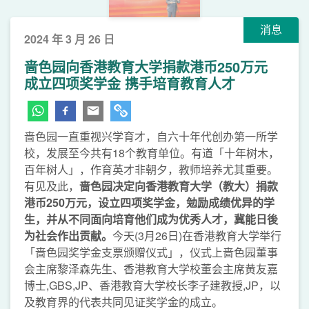
消息
2024 年 3 月 26 日
啬色园向香港教育大学捐款港币250万元
成立四项奖学金 携手培育教育人才
啬色园一直重视兴学育才，自六十年代创办第一所学
校，发展至今共有18个教育单位。有道「十年树木，
百年树人」，作育英才非朝夕，教师培养尤其重要。
有见及此，
啬色园决定向香港教育大学（教大）
捐款
港币250万元，设立四项奖学金，勉励成绩优异的学
生，并从不同面向培育他们成为优秀人才，冀能日後
为社会作出贡献。
今天(3月26日)在香港教育大学举行
「啬色园奖学金支票颁赠仪式」，仪式上啬色园董事
会主席黎泽森先生、香港教育大学校董会主席黄友嘉
博士,GBS,JP、香港教育大学校长李子建教授,JP，以
及教育界的代表共同见证奖学金的成立。