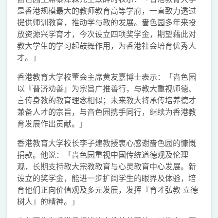
是香港规模最大的教师教育高等学府，一直致力透过
提供师训教育，推动学与教的发展。啬色园多年来投
放资源兴学育才，今次设立四项奖学金，期望藉此对
教大学生的学习起鼓舞作用，为香港社会培育优秀人
才。」
香港教育大学校董会主席黄友嘉博士表示：「啬色园
以『普济劝善』为宗旨广推善行，与教大重视师德、
言传身教的教育理念相似；未来教大将承传培养德才
兼备人才的宗旨，与啬色园携手同行，继续为香港教
育发展作出贡献。」
香港教育大学校长李子建教授衷心感谢啬色园的慷慨
捐款。他说：「啬色园重视中国传统道德观及伦理
观，长期支持教大宗教教育与心灵教育中心发展。新
设立的奖学金，能进一步扩阔学生的眼界及体验，培
育他们正向价值观及多元发展，发挥『育才弘教 立德
树人』的精神。」