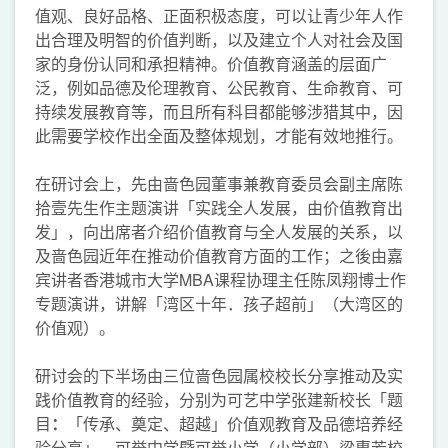
值观、良好品格、正面积极态度，可以让青少年人作
出合理及明智的价值判断，以及建立个人对社会及国
家的身份认同和承担精神。价值教育涵盖的层面广
泛，例如品德及伦理教育
、
公民教育
、
生命教育
、
可
持续发展教育等，而且所有科目都能够涉猎其中，因
此需要学校作出全面及整体规划，才能有效地推行。
在研讨会上，先由啬色园董事兼教育委员会副主席陈
拾壹先生作主题演讲「实践全人发展，由价值教育出
发」，向出席者介绍价值教育与全人发展的关系，以
及啬色园近年在推动价值教育方面的工作；之後由嘉
宾讲者香港城市大学MBA课程协理主任陈凤翔博士作
专题演讲，讲解「湾区十年．孩子超前」（大湾区的
价值观）。
研讨会的下半场由三位啬色园属校校长分享推动及实
践价值教育的经验，分别为可艺中学张建新校长「题
目
：
「传承、奠定、超越」价值观教育及品德培养经
验分享」、可誉中学暨可誉小学（小学部）梁惠芳校