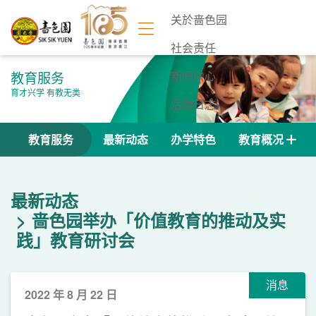
关於啬色园
社会责任
教育服务
新闻中心
育才兴学 有教无类
活动日志
联络我们
教育服务
最新动态
办学特色
教育概况
最新动态
啬色园举办「价值教育的推动及实
践」教育研讨会
消息
2022 年 8 月 22 日