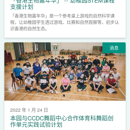
「香港生物嘉年华」 -- 幼稚园STEM课程
支援计划
「香港生物嘉年华」是一个参考桌上游戏的自然科学课
程，让幼稚园学生透过游戏、比赛和自然观察等，初步认
识香港的自然生态。
消息
2022 年 1 月 24 日
本园与CCDC舞蹈中心合作体育科舞蹈创
作单元实践试验计划