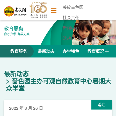
关於啬色园
社会责任
教育服务
新闻中心
育才兴学 有教无类
活动日志
联络我们
教育服务
最新动态
办学特色
教育概况
最新动态
啬色园主办可观自然教育中心暑期大
众学堂
消息
2022 年 3 月 26 日