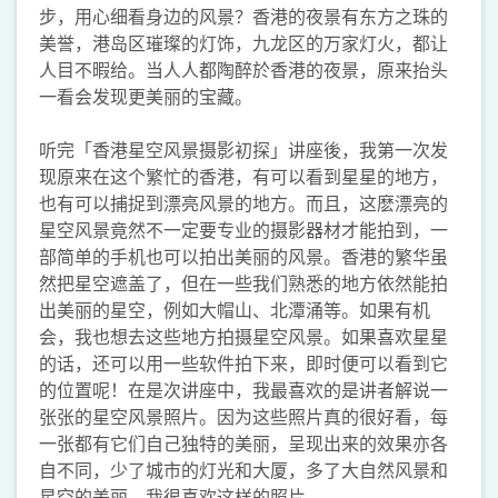
步，用心细看身边的风景？香港的夜景有东方之珠的
美誉，港岛区璀璨的灯饰，九龙区的万家灯火，都让
人目不暇给。当人人都陶醉於香港的夜景，原来抬头
一看会发现更美丽的宝藏。
听完「香港星空风景摄影初探」讲座後，我第一次发
现原来在这个繁忙的香港，有可以看到星星的地方，
也有可以捕捉到漂亮风景的地方。而且，这麽漂亮的
星空风景竟然不一定要专业的摄影器材才能拍到，一
部简单的手机也可以拍出美丽的风景。香港的繁华虽
然把星空遮盖了，但在一些我们熟悉的地方依然能拍
出美丽的星空，例如大帽山、北潭涌等。如果有机
会，我也想去这些地方拍摄星空风景。如果喜欢星星
的话，还可以用一些软件拍下来，即时便可以看到它
的位置呢！在是次讲座中，我最喜欢的是讲者解说一
张张的星空风景照片。因为这些照片真的很好看，每
一张都有它们自己独特的美丽，呈现出来的效果亦各
自不同，少了城市的灯光和大厦，多了大自然风景和
星空的美丽，我很喜欢这样的照片。