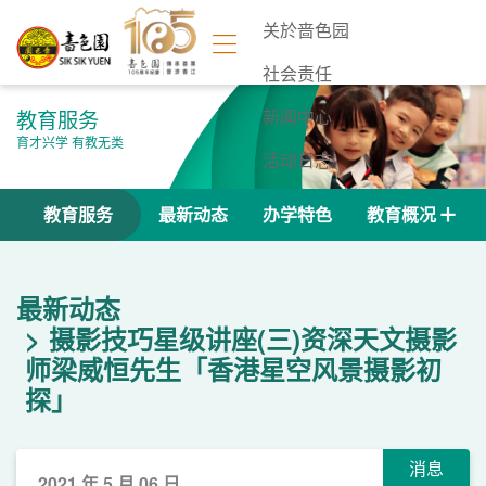
关於啬色园
社会责任
教育服务
新闻中心
育才兴学 有教无类
活动日志
联络我们
教育服务
最新动态
办学特色
教育概况
最新动态
摄影技巧星级讲座(三)资深天文摄影
师梁威恒先生「香港星空风景摄影初
探」
消息
2021 年 5 月 06 日