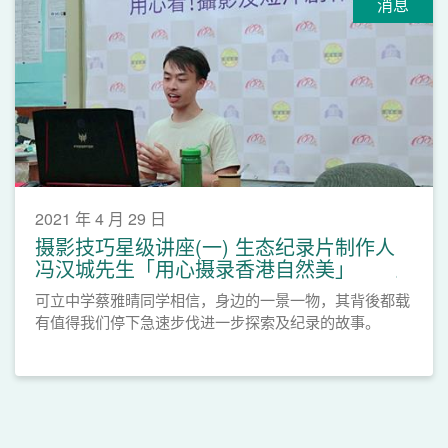
消息
2021 年 4 月 29 日
摄影技巧星级讲座(一) 生态纪录片制作人
冯汉城先生「用心摄录香港自然美」
可立中学蔡雅晴同学相信，身边的一景一物，其背後都载
有值得我们停下急速步伐进一步探索及纪录的故事。