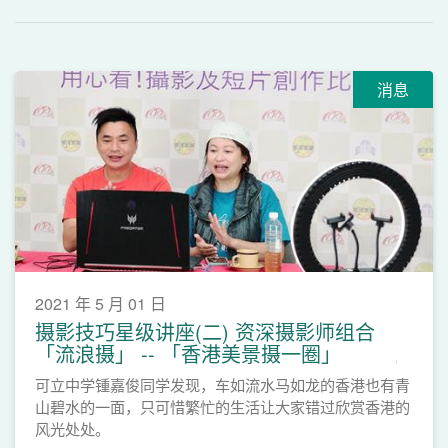
消息
2021 年 5 月 01 日
摄影技巧星级讲座(二) 资深摄影师组合
「流浪摄」 -- 「香港美景摄一圈」
可立中学锺嘉俊同学发现，车如流水马如龙的香港也有青
山碧水的一面，只可惜繁忙的生活让大家错过欣赏香港的
风光处处。