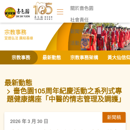
關於嗇色園
社會責任
宗教事務
新聞中心
宣道弘法 廣結善緣
活動日誌
聯絡我們
宗教事務
最新動態
宗教事務架構
黃大仙信
最新動態
嗇色園105周年紀慶活動之系列式專
題健康講座「中醫的情志管理及調護」
新聞稿
2026 年 3 月 30 日