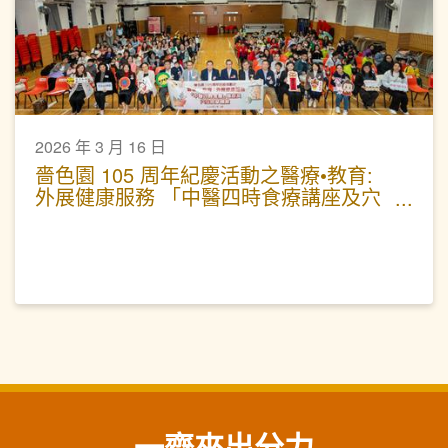
2026 年 3 月 16 日
嗇色園 105 周年紀慶活動之醫療•教育:
外展健康服務 「中醫四時食療講座及穴
位按摩體驗」
一齊來出分力