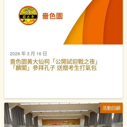
2026 年 3 月 16 日
嗇色園黃大仙祠「公開試迎戰之夜」
「麟閣」參拜孔子 送贈考生打氣包
活動回顧