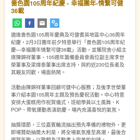
嗇色園105周年紀慶 - 幸福團年-情繫可健
36載
適逢嗇色園105周年慶典及可健耆英地區中心36周年
紀慶，2月3日團年前夕特意舉行「嗇色園105周年紀
慶—幸福團年情繫可健36載」活動，並獲院舍小組主
席陳錦祥董事、105週年籌備委員會兩位副主席李世
榮董事及梁煒泰董事出席支持，與約近230位長者及
其親友同歡，場面熱鬧。
活動由陳錦祥董事回顧可健中心服務；及後李世榮董
事介紹本園105周年主題及預告慶祝活動。中心特意
安排大蛋糕用作祝賀儀式，班組學員以土風舞、K
POP、帶氧運動表演助慶，場內充滿喜悅的氣氛。
抽獎環節，三位嘉賓輪流抽出預先準備的禮物外，更
即場贊助抽奬大利是，將全場氣氛推至高潮，最後合
唱賀年歌，以歡顏為活動畫上完美的句號。