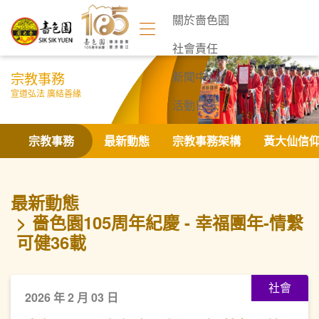
關於嗇色園
社會責任
宗教事務
新聞中心
宣道弘法 廣結善緣
活動日誌
聯絡我們
宗教事務
最新動態
宗教事務架構
黃大仙信
最新動態
嗇色園105周年紀慶 - 幸福團年-情繫
可健36載
社會
2026 年 2 月 03 日