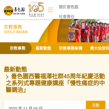
關於嗇色園
社會責任
宗教事務
新聞中心
宣道弘法 廣結善緣
活動日誌
聯絡我們
宗教事務
最新動態
宗教事務架構
黃大仙信
最新動態
嗇色園西醫福澤社群45周年紀慶活動
之系列式專題健康講座「慢性痛症的中
醫調治」
活動
2025 年 11 月 04 日