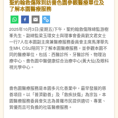
聖約翰救傷隊到訪嗇色園參觀醫療單位及
了解本園醫療服務
2025年10月3日(星期五)下午，聖約翰救傷隊總監游樹
峯先生、副總監梁玉環女士與理事會委員劉文君女士
一行7人在本園副主席兼醫療服務委員會主席馬澤華先
生MH, CStJ陪同下了解本園醫療服務，並參觀本園不
同的醫療單位，包括：西醫診所、牙醫診所、物理治
療中心、嗇色園中醫健康綜合治療中心(黃大仙)及眼科
視光學中心。
嗇色園醫療服務是本園多元化善業中，最早發展的慈
善項目。以「普濟勸善」及「救疾扶傷」為宗旨，本
園醫療服務委員會矢志為普羅市民提供適切、專業、
質優而且可負擔的社區醫療服務。