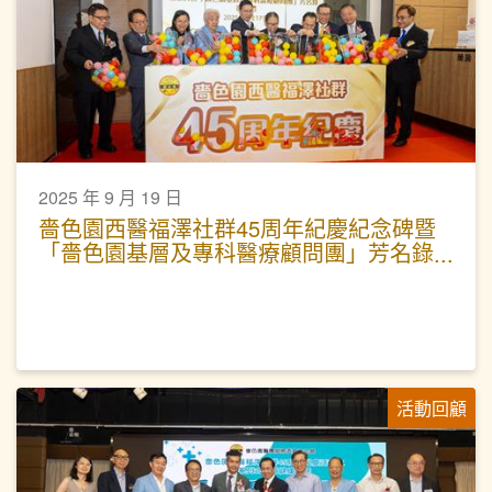
2025 年 9 月 19 日
嗇色園西醫福澤社群45周年紀慶紀念碑暨
「嗇色園基層及專科醫療顧問團」芳名錄
揭幕禮 — 冀未來提供更全面醫療服務 惠
及普羅大眾
活動回顧