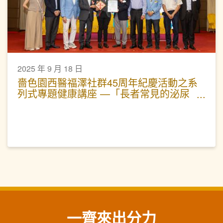
2025 年 9 月 18 日
嗇色園西醫福澤社群45周年紀慶活動之系
列式專題健康講座 —「長者常見的泌尿
問題」活動圓滿
一齊來出分力