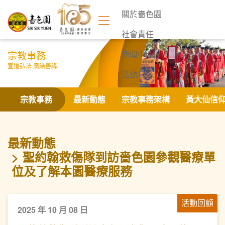
關於嗇色園
社會責任
宗教事務
新聞中心
宣道弘法 廣結善緣
活動日誌
聯絡我們
宗教事務
最新動態
宗教事務架構
黃大仙信
最新動態
聖約翰救傷隊到訪嗇色園參觀醫療單
位及了解本園醫療服務
活動回顧
2025 年 10 月 08 日