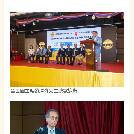
嗇色園主席黎澤森先生致歡迎辭