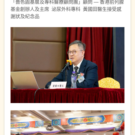
「嗇色園基層及專科醫療顧問團」顧問 — 香港前列腺
基金創辦人及主席 泌尿外科專科 黃國田醫生接受感
謝狀及紀念品