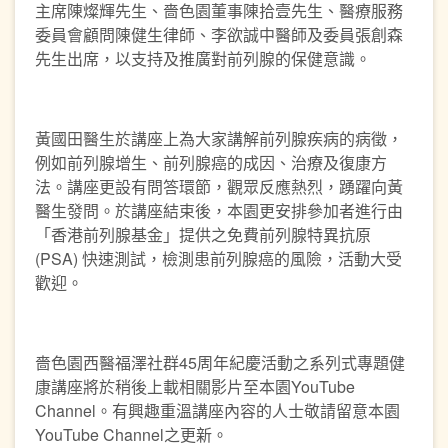
主席陳燦輝先生、嗇色園董事陳拾壹先生、醫療服務
委員會顧問陳健生律師、李欲誠中醫師及委員張創森
先生出席，以支持及推廣對前列腺的保健意識。
黃國田醫生於講座上為大家講解前列腺疾病的病徵，
例如前列腺增生、前列腺癌的成因、治療及復康方
法。講座更設有問答環節，觀眾反應熱烈，踴躍向黃
醫生發問。於講座結束後，本園更安排參加者進行由
「香港前列腺基金」提供之免費前列腺特異抗原
(PSA) 快速測試，檢測患前列腺癌的風險，活動大受
歡迎。
嗇色園西醫福澤社群45周年紀慶活動之系列式專題健
康講座將於稍後上載相關影片至本園YouTube
Channel。有興趣重溫講座內容的人士敬請留意本園
YouTube Channel之更新。