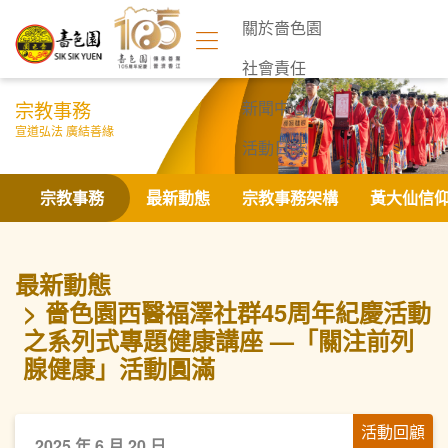
關於嗇色園
社會責任
宗教事務
新聞中心
宣道弘法 廣結善緣
活動日誌
聯絡我們
宗教事務
最新動態
宗教事務架構
黃大仙信
最新動態
嗇色園西醫福澤社群45周年紀慶活動
之系列式專題健康講座 —「關注前列
腺健康」活動圓滿
活動回顧
2025 年 6 月 20 日