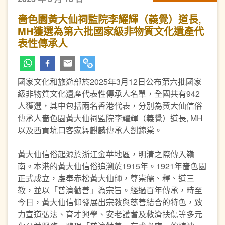
嗇色園黃大仙祠監院李耀輝（義覺）道長,
MH獲選為第六批國家級非物質文化遺產代
表性傳承人
國家文化和旅遊部於2025年3月12日公布第六批國家
級非物質文化遺產代表性傳承人名單，全國共有942
人獲選，其中包括兩名香港代表，分別為黃大仙信俗
傳承人嗇色園黃大仙祠監院李耀輝（義覺）道長, MH
以及西貢坑口客家舞麒麟傳承人劉錦棠。
黃大仙信俗起源於浙江金華地區，明清之際傳入嶺
南。本港的黃大仙信俗追溯於1915年。1921年嗇色園
正式成立，虔奉赤松黃大仙師，尊崇儒、釋、道三
教，並以「普濟勸善」為宗旨。經過百年傳承，時至
今日，黃大仙信仰發展出宗教與慈善結合的特色，致
力宣道弘法、育才興學、安老護耆及救濟扶傷等多元