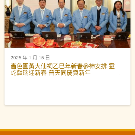
2025 年 1 月 15 日
嗇色園黃大仙祠乙巳年新春參神安排 靈
蛇獻瑞迎新春 普天同慶賀新年