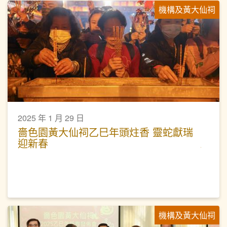
機構及黃大仙祠
2025 年 1 月 29 日
嗇色園黃大仙祠乙巳年頭炷香 靈蛇獻瑞
迎新春
機構及黃大仙祠