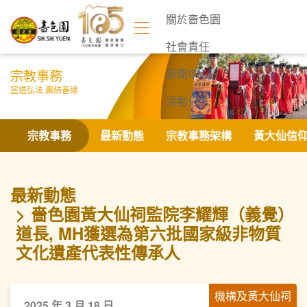
關於嗇色園
社會責任
宗教事務
新聞中心
宣道弘法 廣結善緣
活動日誌
聯絡我們
宗教事務
最新動態
宗教事務架構
黃大仙信
最新動態
嗇色園黃大仙祠監院李耀輝（義覺）
道長, MH獲選為第六批國家級非物質
文化遺產代表性傳承人
機構及黃大仙祠
2025 年 3 月 18 日