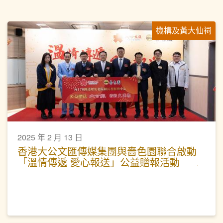
機構及黃大仙祠
2025 年 2 月 13 日
香港大公文匯傳媒集團與嗇色園聯合啟動
「溫情傳遞 愛心報送」公益贈報活動