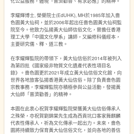
化公益服務，體現「普濟勸善、有求必應」的精神。
李耀輝博士, 榮譽院士(EdUHK), MH於1985年加入嗇
色園黃大仙祠，並於2006年起出任嗇色園黃大仙祠監
院至今。他致力弘揚黃大仙師信俗文化，曾擔任香港
理工大學「中國文化學系」講師，又編修科儀經本，
主要研究儒、釋、道三教。
在李耀輝監院的帶領下，黃大仙信俗於2014年被列入
為第四批《國家級非物質文化遺產代表性項目名
錄》。嗇色園更於2021年成立黃大仙信俗文化館，向
世界各地旅客弘揚香港黃大仙信俗。除了負責嗇色園
宗教事務，李耀輝監院亦積極參與公益活動，發揚黃
大仙師「普濟勸善」的精神。
本園在此衷心祝賀李耀輝監院榮獲黃大仙信俗傳承人
之殊榮，亦祝賀劉錦棠先生成為西貢坑口客家舞麒麟
代表性傳承人，祈為文化傳承一起出力。未來，嗇色
園將持續致力保育黃大仙信俗文化，並向各地的善信