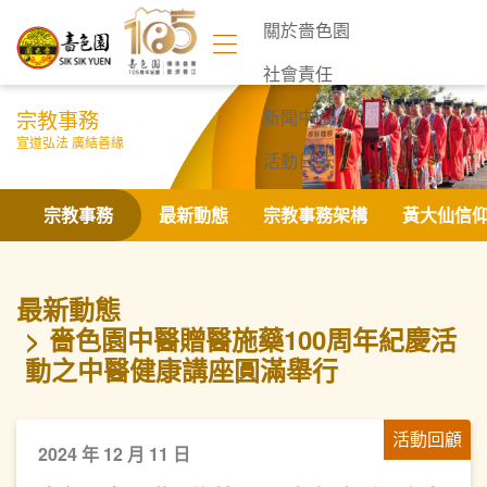
關於嗇色園
社會責任
宗教事務
新聞中心
宣道弘法 廣結善緣
活動日誌
聯絡我們
宗教事務
最新動態
宗教事務架構
黃大仙信
最新動態
嗇色園中醫贈醫施藥100周年紀慶活
動之中醫健康講座圓滿舉行
活動回顧
2024 年 12 月 11 日