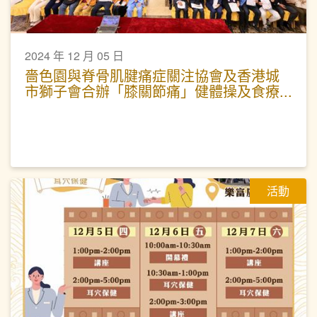
2024 年 12 月 05 日
嗇色園與脊骨肌腱痛症關注協會及香港城
市獅子會合辦「膝關節痛」健體操及食療
講座工作坊
活動