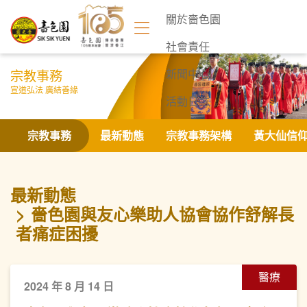
關於嗇色園
社會責任
宗教事務
新聞中心
宣道弘法 廣結善緣
活動日誌
聯絡我們
宗教事務
最新動態
宗教事務架構
黃大仙信
最新動態
嗇色園與友心樂助人協會協作舒解長
者痛症困擾
醫療
2024 年 8 月 14 日