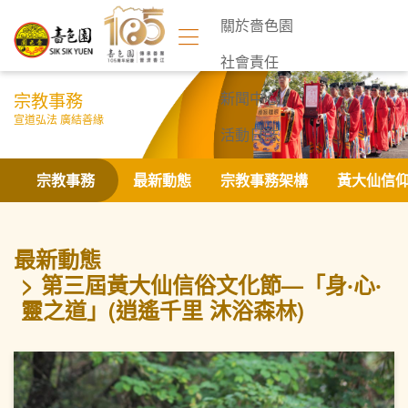
關於嗇色園
社會責任
宗教事務
新聞中心
宣道弘法 廣結善緣
活動日誌
聯絡我們
宗教事務
最新動態
宗教事務架構
黃大仙信
最新動態
第三屆黃大仙信俗文化節—「身‧心‧
靈之道」(逍遙千里 沐浴森林)