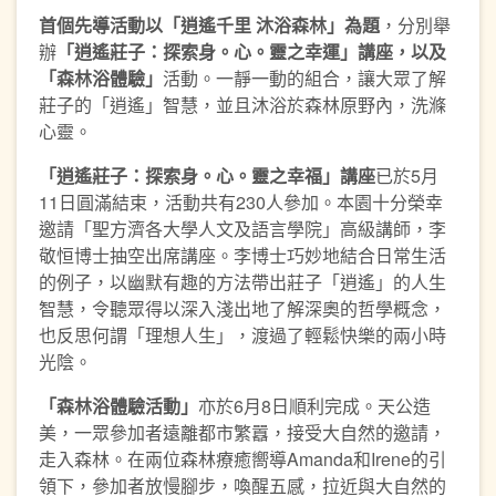
首個先導活動以「逍遙千里 沐浴森林」為題
，分別舉
辦
「逍遙莊子：探索身。心。靈之幸運」講座，以及
「森林浴體驗」
活動。一靜一動的組合，讓大眾了解
莊子的「逍遙」智慧，並且沐浴於森林原野內，洗滌
心靈。
「逍遙莊子：探索身。心。靈之幸福」講座
已於5月
11日圓滿結束，活動共有230人參加。本園十分榮幸
邀請「聖方濟各大學人文及語言學院」高級講師，李
敬恒博士抽空出席講座。李博士巧妙地結合日常生活
的例子，以幽默有趣的方法帶出莊子「逍遙」的人生
智慧，令聽眾得以深入淺出地了解深奧的哲學概念，
也反思何謂「理想人生」，渡過了輕鬆快樂的兩小時
光陰。
「森林浴體驗活動」
亦於6月8日順利完成。天公造
美，一眾參加者遠離都市繁囂，接受大自然的邀請，
走入森林。在兩位森林療癒嚮導Amanda和Irene的引
領下，參加者放慢腳步，喚醒五感，拉近與大自然的