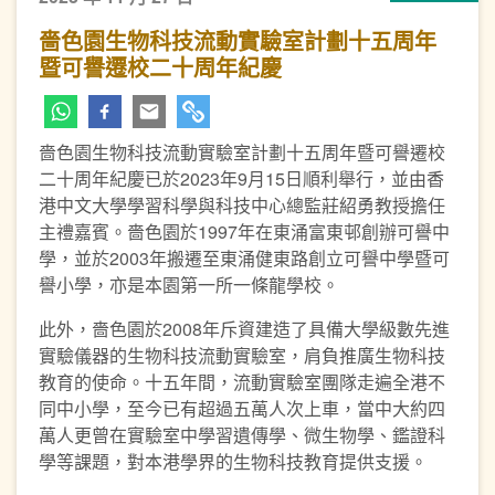
嗇色園生物科技流動實驗室計劃十五周年
暨可譽遷校二十周年紀慶
嗇色園生物科技流動實驗室計劃十五周年暨可譽遷校
二十周年紀慶已於2023年9月15日順利舉行，並由香
港中文大學學習科學與科技中心總監莊紹勇教授擔任
主禮嘉賓。嗇色園於1997年在東涌富東邨創辦可譽中
學，並於2003年搬遷至東涌健東路創立可譽中學暨可
譽小學，亦是本園第一所一條龍學校。
此外，嗇色園於2008年斥資建造了具備大學級數先進
實驗儀器的生物科技流動實驗室，肩負推廣生物科技
教育的使命。十五年間，流動實驗室團隊走遍全港不
同中小學，至今已有超過五萬人次上車，當中大約四
萬人更曾在實驗室中學習遺傳學、微生物學、鑑證科
學等課題，對本港學界的生物科技教育提供支援。