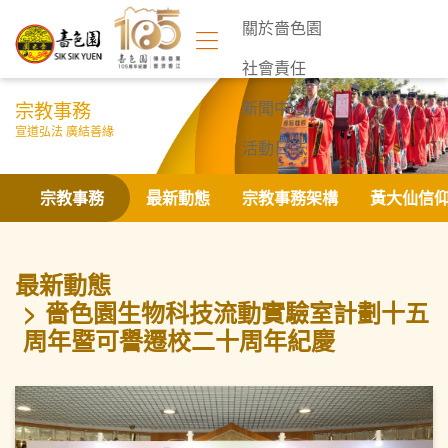
關於嗇色園
社會責任
宗教事務
新聞中心
宣道弘法 廣結善緣
活動日誌
聯絡我們
宗教事務
最新動態
宗教事務架構
黃大仙信
最新動態
嗇色園生物科技流動實驗室計劃十五
周年暨可譽遷校二十周年紀慶