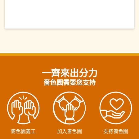
一齊來出分力
嗇色園需要您支持
嗇色園義工
加入嗇色園
支持嗇色園