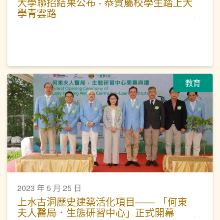
大學聯招結果公布 ‧ 恭賀屬校學生踏上大
學青雲路
教育
2023 年 5 月 25 日
上水古洞歷史建築活化項目—— 「何東
夫人醫局．生態研習中心」正式開幕