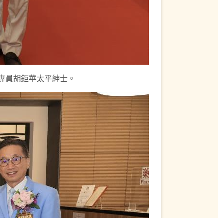
務專員胡鉅華太平紳士。