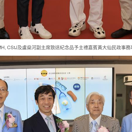
 MH, CStJ及盧燊河副主席致送紀念品予主禮嘉賓黃大仙民政事