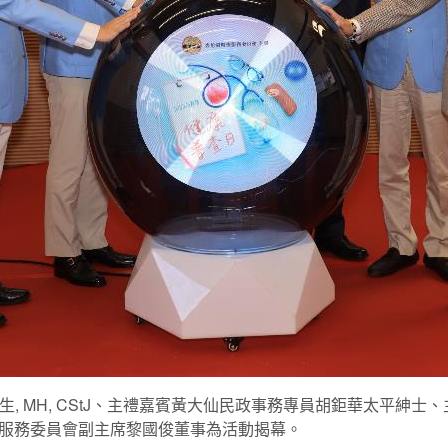
生, MH, CStJ、主禮嘉賓黃大仙民政事務專員胡鉅華太平紳
服務委員會副主席黎國俊董事為活動揭幕。