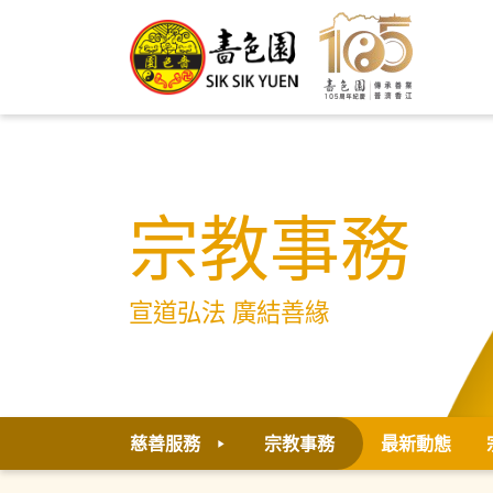
宗教事務
宣道弘法 廣結善緣
慈善服務
宗教事務
最新動態