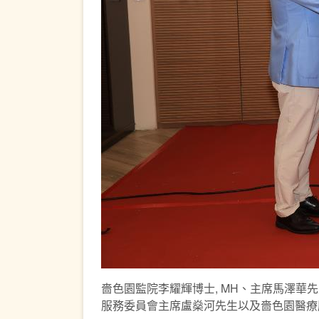
嗇色園監院李耀輝博士, MH、主席馬澤華先
服務委員會主席盧燊河先生以及嗇色園醫療