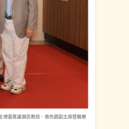
士、主禮嘉賓盧展民教授、嗇色園副主席暨醫療