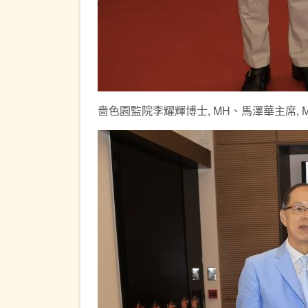
嗇色園監院李耀輝博士, MH、馬澤華主席,