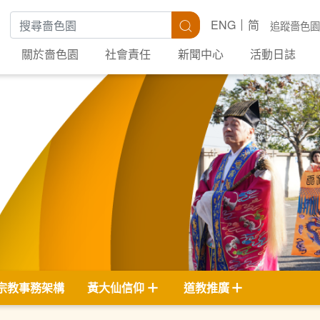
搜尋關鍵字
搜尋
ENG
简
追蹤嗇色園
關於嗇色園
社會責任
新聞中心
活動日誌
宗教事務架構
黃大仙信仰
道教推廣