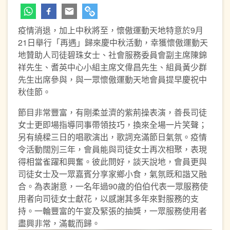
疫情消退，加上中秋將至，懷傲運動天地特意於9月
21日舉行「再遇」歸來慶中秋活動，幸獲懷傲運動天
地贊助人司徒碧珠女士、社會服務委員會副主席陳錦
祥先生、耆英中心小組主席文偉昌先生、組員黃少群
先生出席參與，與一眾懷傲運動天地會員提早慶祝中
秋佳節。
節目非常豐富，有剛柔並濟的紫荊操表演，善長司徒
女士更即場指導同事帶領技巧，換來全場一片笑聲；
另有繞樑三日的唱歌演出，歌詞充滿節日氣氛。疫情
令活動闊別三年，會員能與司徒女士再次相聚，表現
得相當雀躍和興奮。彼此問好，談天說地，會員更與
司徒女士及一眾嘉賓分享家鄉小食，氣氛既和諧又融
合。為表謝意，一名年過90歲的伯伯代表一眾服務使
用者向司徒女士獻花，以感謝其多年來對服務的支
持。一輪豐富的午宴及緊張的抽獎，一眾服務使用者
盡興非常，滿載而歸。