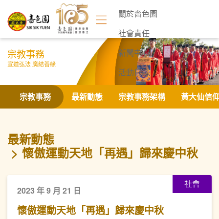
關於嗇色園
社會責任
宗教事務
新聞中心
宣道弘法 廣結善緣
活動日誌
聯絡我們
宗教事務
最新動態
宗教事務架構
黃大仙信
最新動態
懷傲運動天地「再遇」歸來慶中秋
社會
2023 年 9 月 21 日
懷傲運動天地「再遇」歸來慶中秋