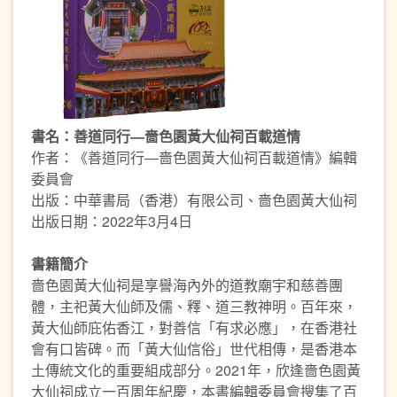
書名：善道同行—嗇色園黃大仙祠百載道情
作者：《善道同行—嗇色園黃大仙祠百載道情》編輯
委員會
出版：中華書局（香港）有限公司、嗇色園黃大仙祠
出版日期：2022年3月4日
書籍簡介
嗇色園黃大仙祠是享譽海內外的道教廟宇和慈善團
體，主祀黃大仙師及儒、釋、道三教神明。百年來，
黃大仙師庇佑香江，對善信「有求必應」，在香港社
會有口皆碑。而「黃大仙信俗」世代相傳，是香港本
土傳統文化的重要組成部分。2021年，欣逢嗇色園黃
大仙祠成立一百周年紀慶，本書編輯委員會搜集了百