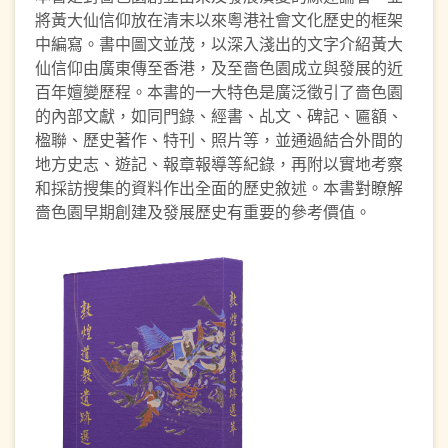
將黃大仙信仰放在清末以來粵港社會文化歷史的框架
中編寫。書中圖文並茂，以深入淺出的文字介紹黃大
仙信仰由廣東傳至香港，及至嗇色園成立與發展的近
百年嬗變歷程。本書的一大特色是廣泛徵引了嗇色園
的內部文獻，如同門錄、經書、乩文、碑記、匾額、
楹聯、歷史著作、特刊、照片等，並通過結合外間的
地方史志、遊記、報章報導等紀錄，再附以實地考察
和採訪搜集的資料作出全面的歷史敘述。本書對瞭解
嗇色園早期創建及發展歷史有重要的參考價值。