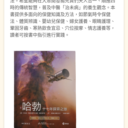
法。希望能夠在大眾間發揚先賢們天人合一、順應四
時的傳統智慧，普及中醫「治未病」的養生觀念。本
書提供多面向的保健知識及方法，如節氣時令保健
法、體質辨識、嬰幼兒保健、婦女護養、眼睛護理、
鞏固牙齒、寒熱飲食宜忌、穴位按摩、情志護養等，
讀者可按書中指引進行實踐。