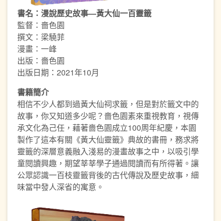
書名：漫說歷史故事—黃大仙一百靈籤
監督：嗇色園
撰文：梁驍菲
漫畫：一峰
出版：嗇色園
出版日期：2021年10月
書籍簡介
相信不少人都到過黃大仙祠求籤，但是對於籤文中的
故事，你又知道多少呢？嗇色園素來重視教育，視傳
承文化為己任，藉著嗇色園成立100周年紀慶，本園
製作了這本有關《黃大仙靈籤》典故的書冊，務求將
靈籤的深層意義融入淺易的漫畫故事之中，以吸引學
童閱讀興趣，期望莘莘學子通過閱讀而有所得著。讓
公眾認識一百枝靈籤背後的古代傳說及歷史故事，細
味當中發人深省的寓意。