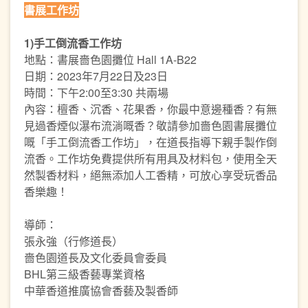
書展工作坊
1)手工倒流香工作坊
地點：書展嗇色園攤位 Hall 1A-B22
日期：2023年7月22日及23日
時間：下午2:00至3:30 共兩場
內容：檀香、沉香、花果香，你最中意邊種香？有無
見過香煙似瀑布流淌嘅香？敬請參加嗇色園書展攤位
嘅「手工倒流香工作坊」，在道長指導下親手製作倒
流香。工作坊免費提供所有用具及材料包，使用全天
然製香材料，絕無添加人工香精，可放心享受玩香品
香樂趣！
導師：
張永強（行修道長）
嗇色園道長及文化委員會委員
BHL第三級香藝專業資格
中華香道推廣協會香藝及製香師