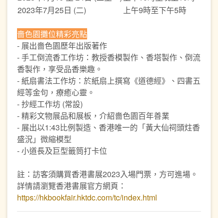
2023年7月25日 (二)
上午9時至下午5時
嗇色園攤位精彩亮點
- 展出嗇色園歷年出版著作
- 手工倒流香工作坊：教授香模製作、香塔製作、倒流
香製作，享受品香樂趣。
- 紙扇書法工作坊：於紙扇上撰寫《道德經》、四書五
經等金句，療癒心靈。
- 抄經工作坊 (常設)
- 精彩文物展品和展板，介紹嗇色園百年善業
- 展出以1:43比例製造、香港唯一的「黃大仙祠頭炷香
盛況」微縮模型
- 小道長及巨型籤筒打卡位
註：訪客須購買香港書展2023入場門票，方可進場。
詳情請瀏覽香港書展官方網頁：
https://hkbookfair.hktdc.com/tc/index.html