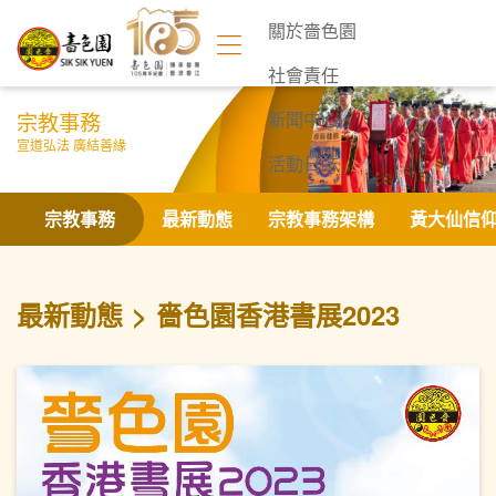
關於嗇色園
社會責任
宗教事務
新聞中心
宣道弘法 廣結善緣
活動日誌
聯絡我們
宗教事務
最新動態
宗教事務架構
黃大仙信
最新動態
嗇色園香港書展2023