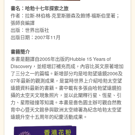
書名：哈勃十七年探索之旅
作者：拉斯‧林伯格‧克里斯滕森及飽博‧福斯伯里著；
張師良編譯
出版：世界出版社
出版日期：2007年11月
書籍簡介
本書是翻譯自2005年出版的Hubble 15 Years of
Discovery，並經增訂補充而成，內容比英文原著增加
了三分之一的篇幅。新增部分均是哈勃望遠鏡2006及
07年最新的觀測成果，是當時世界上介紹哈勃太空望
遠鏡資料最新的書籍。書中載有多張由哈勃望遠鏡拍
攝的太空天文現象照片，並以此闡釋行星、恆星、引
力、星際碰撞等知識。本書是嗇色園主辦可觀自然教
育中心暨天文館參與歐洲太空總署為紀念哈勃太空望
遠鏡升空十五周年的紀慶活動成果。