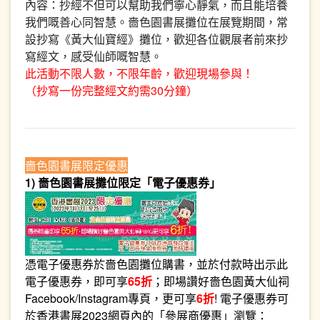
內容：抄經不但可以幫助我們寧心靜氣，而且能培養
我們嘅善心同智慧。嗇色園書展攤位在展覽期間，常
設抄寫《黃大仙寶經》攤位，歡迎各位觀展者前來抄
寫經文，感受仙師嘅智慧。
此活動不限人數，不限年齡，歡迎現場參與！
（抄寫一份完整經文約需30分鐘）
嗇色園書展限定優惠
1) 嗇色園書展攤位限定「電子優惠券」
憑電子優惠券於嗇色園攤位購書，並於付款時出示此
電子優惠券，即可享
65折
；即場讚好嗇色園黃大仙祠
Facebook/Instagram專頁，更可享
6折
! 電子優惠券可
於香港書展2023網頁內的「參展商優惠」瀏覽：