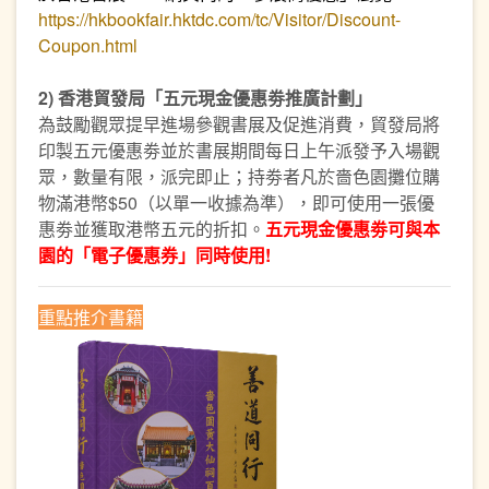
https://hkbookfair.hktdc.com/tc/Visitor/Discount-
Coupon.html
2) 香港貿發局「五元現金優惠劵推廣計劃」
為鼓勵觀眾提早進場參觀書展及促進消費，貿發局將
印製五元優惠劵並於書展期間每日上午派發予入場觀
眾，數量有限，派完即止；持劵者凡於嗇色園攤位購
物滿港幣$50（以單一收據為準），即可使用一張優
惠劵並獲取港幣五元的折扣。
五元現金優惠劵可與本
園的「電子優惠券」同時使用!
重點推介書籍