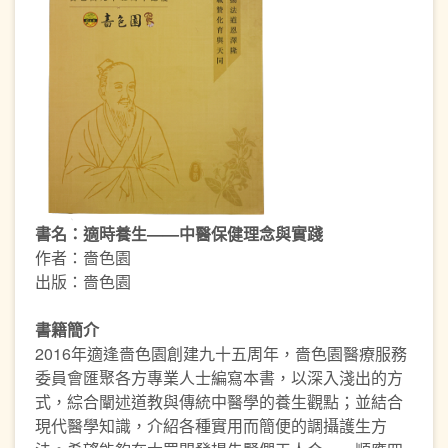
書名：適時養生——中醫保健理念與實踐
作者：嗇色園
出版：嗇色園
書籍簡介
2016年適逢嗇色園創建九十五周年，嗇色園醫療服務
委員會匯聚各方專業人士編寫本書，以深入淺出的方
式，綜合闡述道教與傳統中醫學的養生觀點；並結合
現代醫學知識，介紹各種實用而簡便的調攝護生方