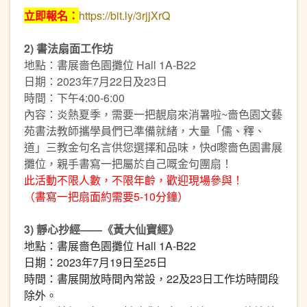
立即報名：
https://bit.ly/3rjjXrQ
2) 書法扇面工作坊
地點：書展嗇色園攤位 Hall 1A-B22
日期：2023年7月22日及23日
時間：下午4:00-6:00
內容：炎熱夏季，需要一把靚扇來消暑啦~嗇色園文藝
苑書法教師攜學員們已準備就緒，大量「儒、釋、
道」三教金句名言供您選擇和品味，快d嚟嗇色園書展
攤位，親手書寫一把屬於自己嘅金句團扇！
此活動不限人數，不限年齡，歡迎現場參與！
（書寫一把扇面約需要5-10分鐘）
3) 靜心抄經——《黃大仙寶經》
地點：書展嗇色園攤位 Hall 1A-B22
日期：2023年7月19日至25日
時間：書展開放時間內常設，22及23日工作坊時間段
除外。