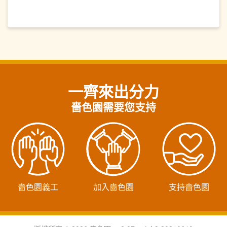
一齊來出分力
嗇色園需要您支持
嗇色園義工
加入嗇色園
支持嗇色園