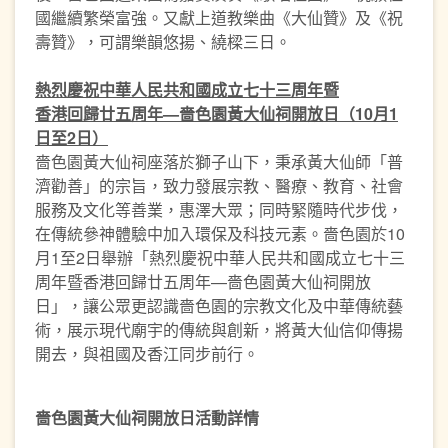
國繼續繁榮富強。又獻上道教樂曲《大仙贊》及《祝
壽贊》，可謂樂韻悠揚、繞樑三日。
熱烈慶祝中華人民共和國成立七十三周年暨
香港回歸廿五周年—嗇色園黃大仙祠開放日
（
10
月
1
日至
2
日）
嗇色園黃大仙祠座落於獅子山下，秉承黃大仙師「普
濟勸善」的宗旨，致力發展宗教、醫療、教育、社會
服務及文化等善業，惠澤大眾；同時緊隨時代步伐，
在傳統參神體驗中加入環保及科技元素。嗇色園於10
月1至2日舉辦「熱烈慶祝中華人民共和國成立七十三
周年暨香港回歸廿五周年—嗇色園黃大仙祠開放
日」，讓公眾更認識嗇色園的宗教文化及中華傳統藝
術，展示現代廟宇的傳統與創新，將黃大仙信仰傳揚
開去，與祖國及香江同步前行。
嗇色園黃大仙祠開放日活動詳情