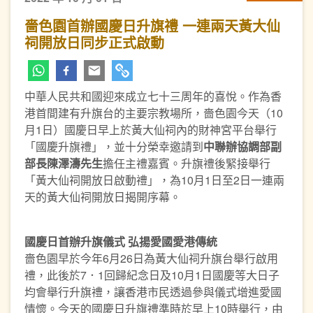
嗇色園首辦國慶日升旗禮 一連兩天黃大仙
祠開放日同步正式啟動
中華人民共和國迎來成立七十三周年的喜悅。作為香
港首間建有升旗台的主要宗教場所，嗇色園今天（10
月1日）國慶日早上於黃大仙祠內的財神宮平台舉行
「國慶升旗禮」，並十分榮幸邀請到
中聯辦協調部副
部長陳澤濤先
生
擔任主禮嘉賓。升旗禮後緊接舉行
「黃大仙祠開放日啟動禮」，為10月1日至2日一連兩
天的黃大仙祠開放日揭開序幕。
國慶日首辦升旗儀式
弘揚愛國愛港傳統
嗇色園早於今年6月26日為黃大仙祠升旗台舉行啟用
禮，此後於7．1回歸紀念日及10月1日國慶等大日子
均會舉行升旗禮，讓香港市民透過參與儀式增進愛國
情懷。今天的國慶日升旗禮準時於早上10時舉行，由