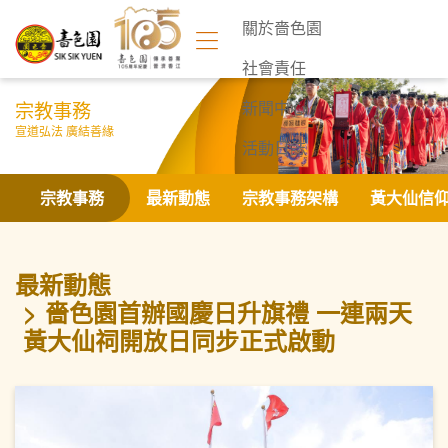
關於嗇色園
社會責任
宗教事務
新聞中心
宣道弘法 廣結善緣
活動日誌
聯絡我們
宗教事務
最新動態
宗教事務架構
黃大仙信
最新動態
嗇色園首辦國慶日升旗禮 一連兩天
黃大仙祠開放日同步正式啟動