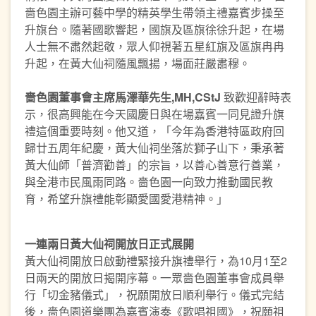
嗇色園主辦可藝中學的精英學生帶領主禮嘉賓步操至
升旗台。隨著國歌響起，國旗及區旗徐徐升起，在場
人士無不肅然起敬，眾人仰視著五星紅旗及區旗冉冉
升起，在黃大仙祠隨風飄揚，場面莊嚴肅穆。
嗇色園董事會主席馬澤華先生,MH,CStJ
致歡迎辭時表
示，很高興能在今天國慶日與在場嘉賓一同見證升旗
禮這個重要時刻。他又道，「今年為香港特區政府回
歸廿五周年紀慶，黃大仙祠坐落於獅子山下，秉承著
黃大仙師「普濟勸善」的宗旨，以善心善意行善業，
與全港市民風雨同路。嗇色園一向致力推動國民教
育，希望升旗禮能彰顯愛國愛港精神。」
一連兩日黃大仙祠開放日正式展開
黃大仙祠開放日啟動禮緊接升旗禮舉行，為10月1至2
日兩天的開放日揭開序幕。一眾嗇色園董事會成員舉
行「切金豬儀式」，祝願開放日順利舉行。儀式完結
後，嗇色園道樂團為嘉賓演奏《歌唱祖國》，祝願祖