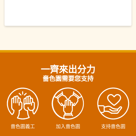
一齊來出分力
嗇色園需要您支持
嗇色園義工
加入嗇色園
支持嗇色園