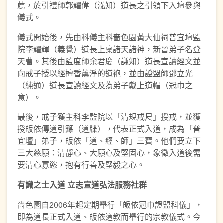
薦，於引禮師郭耀偉（泓知）道長之引領下入壇參與
儀式。
儀式開始後，先由科儀主科嗇色園黃大仙祠普宜壇監
院李耀輝（義覺）道長上稟諸天諸神，新晉弟子名登
天曹。其後由監度師余君慶（謙知）道長宣讀經文並
向戒子授以經檀香薰淨的道袍，並由證盟師鄧立光
（純通）道長宣讀經文及為弟子戴上道帽（冠巾之
意）。
最後，戒子獲主科李監院以「清規戒尺」授戒，並獲
授皈依傳道引籙（道牒），代表正式入道，成為「普
宜壇」弟子，皈依「道、經、師」三寶。他們要立下
三大慈願：清靜心、大願心及堅固心，象徵入道後需
要清心寡慾，抱有行善及堅毅之心。
有識之士入道
立志
宣道弘法
服務社群
嗇色園自2006年起定期舉行「皈依冠巾證盟科儀」，
即為道長正式入道、皈依道教而舉行的宗教儀式。今