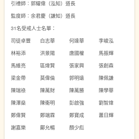
引禮師︰郭耀偉（泓知）道長
監度師︰余君慶（謙知）道長
31名受戒人士名單：
司徒卓豐
白志華
何達華
李峻泓
林裕添
洪景陽
唐國權
馬振輝
馬維亮
區煒賢
張家興
張創森
梁金帶
莫偉倫
郭明遠
陳佩謙
陳瑞祿
陳萬財
陳萬勝
陳學華
陳澤燊
陳衞明
彭啟強
劉智煒
鄭偉賢
鄭端霖
鄭寶成
蕭日輝
謝嘉樂
鄺允暢
顏少彪