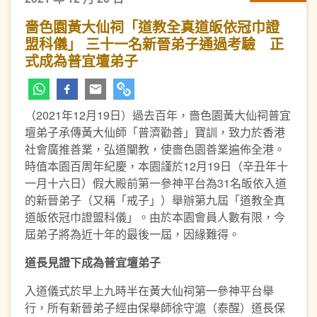
嗇色園黃大仙祠「道教全真道皈依冠巾證
盟科儀」 三十一名新晉弟子通過考驗 正
式成為普宜壇弟子
（2021年12月19日）過去百年，嗇色園黃大仙祠普宜
壇弟子承傳黃大仙師「普濟勸善」寶訓，致力於香港
社會廣推善業，弘道闡教，使嗇色園善業遍佈全港。
時值本園百周年紀慶，本園謹於12月19日（辛丑年十
一月十六日）假大殿前第一參神平台為31名皈依入道
的新晉弟子（又稱「戒子」）舉辦第九屆「道教全真
道皈依冠巾證盟科儀」。由於本園會員人數有限，今
屆弟子將為近十年的最後一屆，因緣難得。
道長見證下成為普宜壇弟子
入道儀式於早上九時半在黃大仙祠第一參神平台舉
行，所有新晉弟子經由保舉師徐守滬（泰醒）道長保