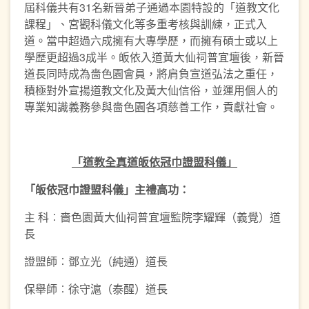
屆科儀共有31名新晉弟子通過本園特設的「道教文化
課程」、宮觀科儀文化等多重考核與訓練，正式入
道。當中超過六成擁有大專學歷，而擁有碩士或以上
學歷更超過3成半。皈依入道黃大仙祠普宜壇後，新晉
道長同時成為嗇色園會員，將肩負宣道弘法之重任，
積極對外宣揚道教文化及黃大仙信俗，並運用個人的
專業知識義務參與嗇色園各項慈善工作，貢獻社會。
「道教全真道皈依冠巾證盟科儀」
「皈依冠巾證盟科儀」主禮高功：
主 科︰嗇色園黃大仙祠普宜壇監院李耀輝（義覺）道
長
證盟師︰鄧立光（純通）道長
保舉師︰徐守滬（泰醒）道長