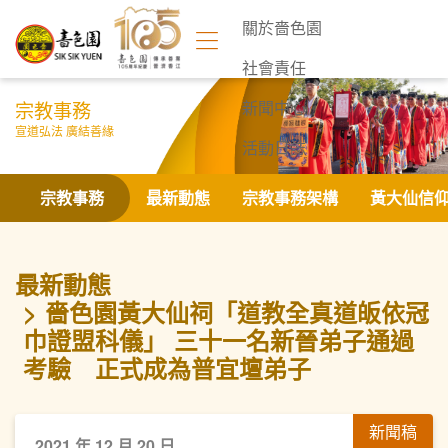
關於嗇色園
社會責任
宗教事務
新聞中心
宣道弘法 廣結善緣
活動日誌
聯絡我們
宗教事務
最新動態
宗教事務架構
黃大仙信
最新動態
嗇色園黃大仙祠「道教全真道皈依冠
巾證盟科儀」 三十一名新晉弟子通過
考驗 正式成為普宜壇弟子
新聞稿
2021 年 12 月 20 日