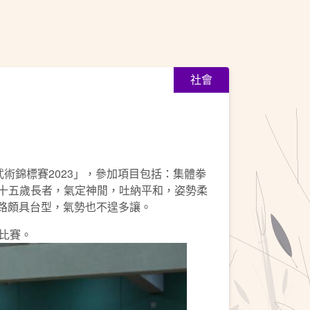
社會
武術錦標賽2023」，參加項目包括：集體拳
九十五歲長者，氣定神閒，吐納平和，姿勢柔
套路頗具台型，氣勢也不遑多讓。
比賽。