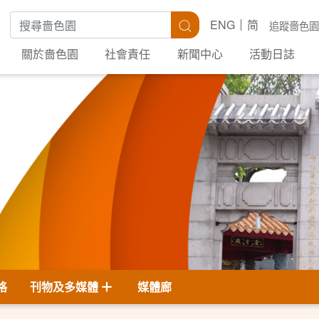
搜尋關鍵字
搜尋
ENG
简
追蹤嗇色園
關於嗇色園
社會責任
新聞中心
活動日誌
格
刊物及多媒體
媒體廊