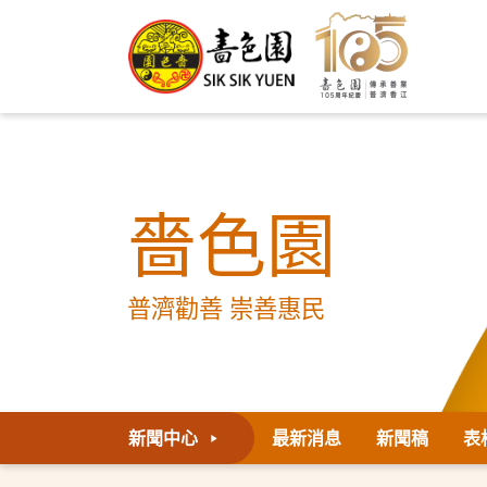
嗇色園
普濟勸善 崇善惠民
新聞中心
最新消息
新聞稿
表