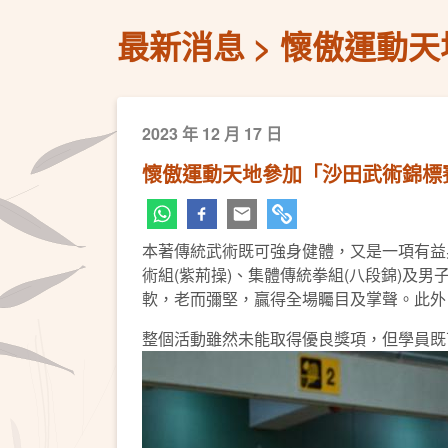
最新消息
懷傲運動天
2023 年 12 月 17 日
懷傲運動天地參加「沙田武術錦標賽
本著傳統武術既可強身健體，又是一項有益身
術組(紫荊操)、集體傳統拳組(八段錦)及
軟，老而彌堅，贏得全場矚目及掌聲。此外
整個活動雖然未能取得優良獎項，但學員既