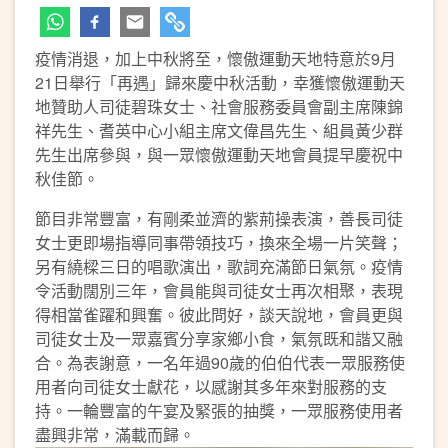
疫情消退，加上中秋將至，懷傲運動天地特意於9月
21日舉行「再遇」歸來慶中秋活動，幸獲懷傲運動天
地贊助人司徒碧珠女士、社會服務委員會副主席陳錦
祥先生、耆英中心小組主席文偉昌先生、組員黃少群
先生出席參與，與一眾懷傲運動天地會員提早慶祝中
秋佳節。
節目非常豐富，有剛柔並濟的紫荊操表演，善長司徒
女士更即場指導同事帶領技巧，換來全場一片笑聲；
另有繞樑三日的唱歌演出，歌詞充滿節日氣氛。疫情
令活動闊別三年，會員能與司徒女士再次相聚，表現
得相當雀躍和興奮。彼此問好，談天說地，會員更與
司徒女士及一眾嘉賓分享家鄉小食，氣氛既和諧又融
合。為表謝意，一名年過90歲的伯伯代表一眾服務使
用者向司徒女士獻花，以感謝其多年來對服務的支
持。一輪豐富的午宴及緊張的抽獎，一眾服務使用者
盡興非常，滿載而歸。