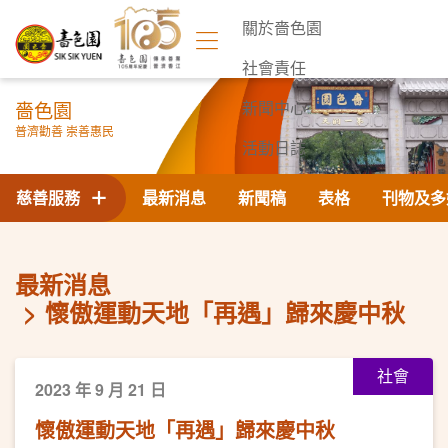
關於嗇色園
社會責任
嗇色園
新聞中心
普濟勸善 崇善惠民
活動日誌
聯絡我們
慈善服務
最新消息
新聞稿
表格
刊物及多
最新消息
懷傲運動天地「再遇」歸來慶中秋
社會
2023 年 9 月 21 日
懷傲運動天地「再遇」歸來慶中秋