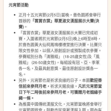
元宵節活動
正月十五元宵節(2月5日)當晚，嗇色園將會舉行
首辦的
「雲賞衣裳」華夏淑女漢服展示大賽
(
決
賽
)
。
「雲賞衣裳」華夏淑女漢服展示大賽已完成初
賽，入圍者將於元宵節(2月5日)晚上6時至8時，
於嗇色園黃大仙祠鳳鳴樓禮堂進行決賽。比賽只
限女性參加，以個人原創設計或預製成衣參賽。
參賽組別分為「清雅組」 (18-25歲女性)及「風
雅組」 (26-50歲女性)，每組設有冠、亞、季軍
各一名，及最具創意獎、最佳原創設計獎各一
名。
另外，元宵節也是祈求良緣的日子，本園
歡迎善
信前來參拜月老，
祈求天賜良緣。
凡於元宵節當
日下午二時後前來參拜月老，可獲贈月老姻緣手
繩一條。
為推廣中國傳統漢服文化，元宵節當晚將會舉行
元宵節園遊會，鼓勵市民穿著漢服入園。園內有