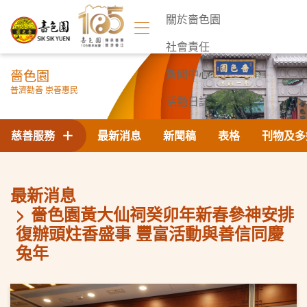
關於嗇色園
社會責任
嗇色園
新聞中心
普濟勸善 崇善惠民
活動日誌
聯絡我們
慈善服務
最新消息
新聞稿
表格
刊物及多
最新消息
嗇色園黃大仙祠癸卯年新春參神安排
復辦頭炷香盛事 豐富活動與善信同慶
兔年