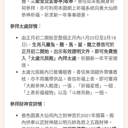
台、三聖堂及盂香亭)敬奉
。善信如未能親身到
祠參拜，亦可利用本園網上祈福系統向黃大仙師
參神祈福，祈求新一年事事順景。
參拜太歲詳情：
由正月初二開始至整個正月內(1月23日至2月19
日)，
生肖凡屬兔、雞、馬、鼠、龍之善信可於
正月初二開始，出示有效證明文件，即可免費進
入「太歲元辰殿」內拜太歲
，祈願新一年平安順
遂。
太歲元辰殿內已敬備檀香，善信無須額外帶備香
枝，亦不用攜帶供品。善信祈福上表，即可獲得
「大殿參神入殿證」一張﹑「祈福星燈」一個﹑
「上表祈福福物」以及「斗姥吊飾」一個。
參拜財神宮詳情：
嗇色園黃大仙祠內之財神宮於2021年開幕，殿
內供奉以武財神趙公明元帥為首之五路財神。