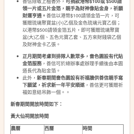
善信除敬上檀香外，
可捐款港幣
$100
或
$500
請
領一片或五片金箔，親手為財神像貼金身，祈願
財運亨通。
善信以港幣$100請領金箔一片，可
獲贈琉璃聚寶盆(小)乙個及金色琉璃元寶乙個；
以港幣$500請領金箔五片，即可獲贈琉璃聚寶
盆(大)乙個、五色元寶乙套、五方來財錢袋乙個
及財神金卡乙張。
正月期間考慮到排隊人數眾多，嗇色園設有代貼
金箔服務
，善信可於總辦事處辦理手續後由本園
道長代為貼金箔。
此外，
新春期間嗇色園設有祈福牆供善信親手寫
下願望，祈求新一年平安順遂
，善信更可獲贈祈
福如意結吊飾一個。。
新春期間開放時間如下：
黃大仙祠開放時間
農曆
西曆
時間