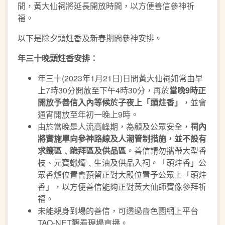
間，黃大仙祠將延長開放時間，以方便善信參神祈
福。
以下是除夕頭炷香及新春期間參神安排。
年三十晚頭炷香安排：
年三十(2023年1月21日)日間黃大仙祠如常由早
上7時30分開放至下午4時30分，再於
當晚
9
時正
開放予善信入內等候於子夜上「頭炷香」
，並會
通宵開放至年初一晚上9時。
由於當晚是人流高峰期，為顧及公眾安全，
祠內
將實施單向參神路線及人潮管制措施，並不設有
求籤區﹑跪拜區及供品區
。善信請勿攜帶大型香
枝、元寶蠟燭﹑生油及供品入祠。「頭炷香」公
眾香爐位置會預留正對大殿位置予公眾上「頭炷
香」，以方便善信能夠正對黃大仙師寶像參拜祈
福。
未能親身到場的善信，可透過嗇色園網上平台
TAO-NET觀看現場直播。