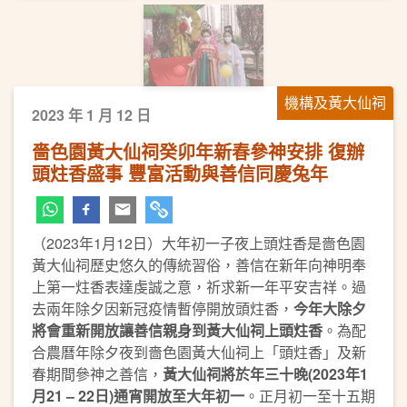
機構及黃大仙祠
2023 年 1 月 12 日
嗇色園黃大仙祠癸卯年新春參神安排 復辦
頭炷香盛事 豐富活動與善信同慶兔年
（2023年1月12日）大年初一子夜上頭炷香是嗇色園
黃大仙祠歷史悠久的傳統習俗，善信在新年向神明奉
上第一炷香表達虔誠之意，祈求新一年平安吉祥。過
去兩年除夕因新冠疫情暫停開放頭炷香，
今年大除夕
將會重新開放讓善信親身到黃大仙祠上頭炷香
。為配
合農曆年除夕夜到嗇色園黃大仙祠上「頭炷香」及新
春期間參神之善信，
黃大仙祠將於年三十晚
(20
23
年
1
月
2
1 – 22
日
)
通宵開放
至大年初一
。正月初一至十五期