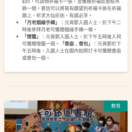
$20，可請領祈福卡一張，並獲贈祈福如意結吊
飾一個。善信可以將寫有願望的祈福卡掛在祈福
牆上，祈求大仙庇佑，有感必孚。
「月老姻緣手繩」
：元宵節入園人士，於下午二
時後參拜月老可獲贈姻緣手繩一條。
「燈籠」
：元宵節入園人士，於下午五時後入祠
可獲贈燈籠一個。
「香扇﹑香包」
：元宵節於下
午五時後，入園人士在園內拍照打卡可獲贈香扇
或香包一個。
教育