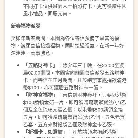
不同打卡位供遊園人士拍照打卡，更可獲贈中國
風小禮品，同慶元宵。
新春福物派發
癸卯年新春期間，本園為各位善信預備了豐富的福
物，誠願善信接過福物，同時接過福氣，在新一年好
運連連，萬事勝意。
「五路財神卡」
：除夕年三十晚，在23:00至凌
晨02:00期間，本園會向離園善信派發五路財神
卡。而善信在正月期間，凡於總辦事處捐款滿港
幣$100，亦可獲贈五路財神卡一張。
「財神宮福物」
：善信到財神參拜，只要以港幣
$100請領金箔一片，即可獲贈琉璃聚寶盆(小)乙
個及金色琉璃元寶乙個；以港幣$500請領金箔
五片，即可獲贈琉璃聚寶盆(大)乙個、五色元寶
乙套、五方來財錢袋乙個及財神金卡乙張。
「祈福卡﹑如意結」
：凡於請領處捐款港幣