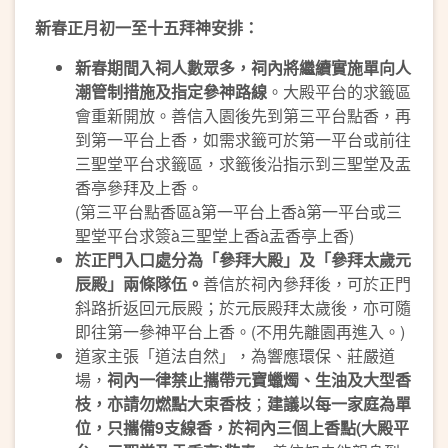
新春正月初一至十五拜神安排：
新春期間入祠人數眾多，祠內將繼續實施單向人
潮管制措施及指定參神路線
。大殿平台的求籤區
會重新開放。善信入園後先到第三平台點香，再
到第一平台上香，如需求籤可於第一平台或前往
三聖堂平台求籤區，求籤後沿指示到三聖堂及盂
香亭參拜及上香。
(第三平台點香區à第一平台上香à第一平台或三
聖堂平台求簽à三聖堂上香à盂香亭上香)
於正門入口處分為「參拜大殿」及「參拜太歲元
辰殿」兩條隊伍。
善信於祠內參拜後，可於正門
斜路折返回元辰殿；於元辰殿拜太歲後，亦可隨
即往第一參神平台上香。(不用先離園再進入。)
道家主張「道法自然」，為響應環保、莊嚴道
場，
祠內一律禁止攜帶元寶蠟燭、生油及大型香
枝，亦請勿燃點大束香枝
；
建議以每一家庭為單
位，只攜備9支線香，於祠內
三個
上香點(大殿平