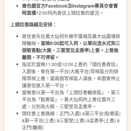
嗇色園官方
Facebook
及
Instagram
專頁亦會實
時直播
12:00祠內善信上頭炷香的盛況。
上頭炷香路線及安排：
善信會先在黃大仙祠外廟宇廣場及黃大仙廣場排
隊輪候。
當晚
9:00
起可入祠，以單向流水式到三
個敬香點
(
大殿、三聖堂及盂香亭
)
上香。上香後
離開，不可停留。
指定於當晚11:00或12:00上香的「頭炷香善信」
入園後，會在第一平台(大殿平台)等候區分別排
隊等候上香。當兩個等候區人滿後，本園會停止
讓善信進入第一平台。
當晚會以第一平台為「上頭炷香輪侯區」，第三
平台為「點香區」。黃大仙祠內上香位置共三
處，分別為大殿、三聖堂及盂香亭。
頭炷香上香路線：正門(入園) à第三平台(點香區)
à第一平台(上香) à三聖堂(上香) à盂香亭(上香) à
正門(離開)