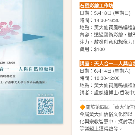
石頭彩繪工作坊
日期：5月18日 (星期日)
時間：14:30-16:30
地點：黃大仙祠鳳鳴樓禮
內容：透過藝術彩繪，賦
注力、啟發創意和想像力!
費用：$100
講座：天人合一—人與自
日期：6月14日 (星期六)
時間：10:30-12:00
地點：黃大仙祠鳳鳴樓禮
講者：盧傑雄博士(香港中
------------------------------------
🔶關於第四屆「黃大仙信
今屆黃大仙信俗文化節以「萬
化與宗教智慧中，探討現
等議題上獲得啟發。