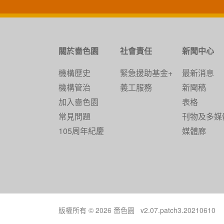
關於嗇色園
社會責任
新聞中心
機構歷史
緊急援助基金+
最新消息
機構管治
義工服務
新聞稿
加入嗇色園
表格
常見問題
刊物及多媒
105周年紀慶
媒體廊
版權所有 © 2026 嗇色園 v2.07.patch3.20210610