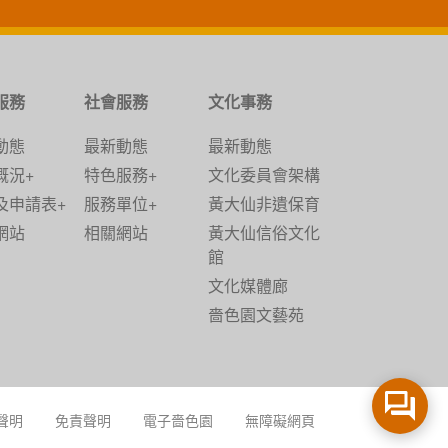
服務
社會服務
文化事務
動態
最新動態
最新動態
概況+
特色服務+
文化委員會架構
及申請表+
服務單位+
黃大仙非遺保育
網站
相關網站
黃大仙信俗文化
館
文化媒體廊
嗇色園文藝苑
聲明
免責聲明
電子嗇色園
無障礙網頁