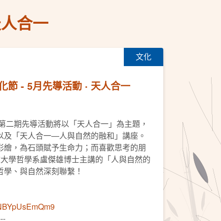
天人合一
文化
 - 5月先導活動 ‧ 天人合一
 第二期先導活動將以「天人合一」為主題，
以及「天人合一—人與自然的融和」講座。
彩繪，為石頭賦予生命力；而喜歡思考的朋
文大學哲學系盧傑雄博士主講的「人與自然的
哲學、與自然深刻聯繫！
imENBYpUsEmQm9
---