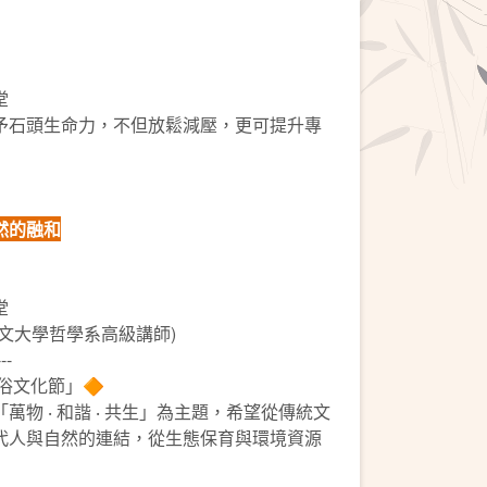
堂
予石頭生命力，不但放鬆減壓，更可提升專
然的融和
堂
文大學哲學系高級講師)
---
俗文化節」🔶
物 ‧ 和諧 ‧ 共生」為主題，希望從傳統文
代人與自然的連結，從生態保育與環境資源