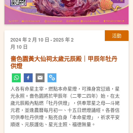
活動
2024 年 2 月 10 日 - 2025 年 2
月 10 日
嗇色園黃大仙祠太歲元辰殿｜甲辰年牡丹
供燈
人各有命星主宰，燃點本命星燈，可滌身宮愆過，星
光永照。嗇色園將於甲辰年（二零二四年）始，在太
歲元辰殿內點燃「牡丹供燈」，供奉眾星之母—斗姥
元君，並逢農曆每月初一、十五日燃燈誦經。各善信
可供奉牡丹供燈，點亮自身「本命星燈」，祈求平安
順遂、元辰護佑、星光主照、福德無量。