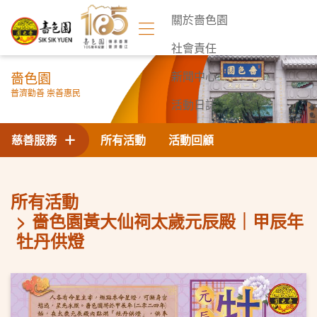
關於嗇色園
社會責任
嗇色園
新聞中心
普濟勸善 崇善惠民
活動日誌
聯絡我們
慈善服務
所有活動
活動回顧
所有活動
嗇色園黃大仙祠太歲元辰殿｜甲辰年
牡丹供燈