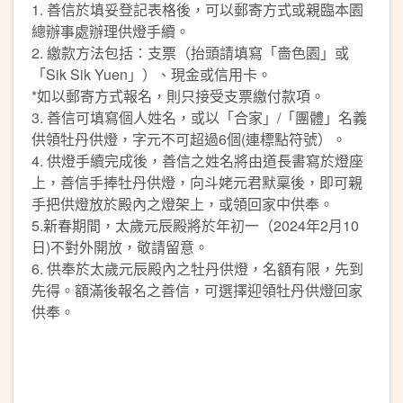
1. 善信於填妥登記表格後，可以郵寄方式或親臨本園
總辦事處辦理供燈手續。
2. 繳款方法包括：支票（抬頭請填寫「嗇色園」或
「Sik Sik Yuen」）、現金或信用卡。
*如以郵寄方式報名，則只接受支票繳付款項。
3. 善信可填寫個人姓名，或以「合家」/「團體」名義
供領牡丹供燈，字元不可超過6個(連標點符號）。
4. 供燈手續完成後，善信之姓名將由道長書寫於燈座
上，善信手捧牡丹供燈，向斗姥元君默稟後，即可親
手把供燈放於殿內之燈架上，或領回家中供奉。
5.新春期間，太歲元辰殿將於年初一（2024年2月10
日)不對外開放，敬請留意。
6. 供奉於太歲元辰殿內之牡丹供燈，名額有限，先到
先得。額滿後報名之善信，可選擇迎領牡丹供燈回家
供奉。