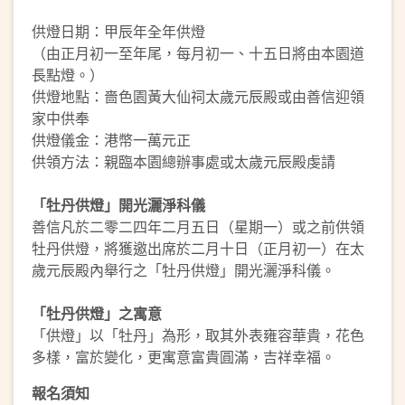
供燈日期：甲辰年全年供燈
（由正月初一至年尾，每月初一、十五日將由本園道
長點燈。）
供燈地點：嗇色園黃大仙祠太歲元辰殿或由善信迎領
家中供奉
供燈儀金：港幣一萬元正
供領方法：親臨本園總辦事處或太歲元辰殿虔請
「牡丹供燈」開光灑淨科儀
善信凡於二零二四年二月五日（星期一）或之前供領
牡丹供燈，將獲邀出席於二月十日（正月初一）在太
歲元辰殿內舉行之「牡丹供燈」開光灑淨科儀。
「牡丹供燈」之寓意
「供燈」以「牡丹」為形，取其外表雍容華貴，花色
多樣，富於變化，更寓意富貴圓滿，吉祥幸福。
報名須知