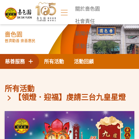
關於嗇色園
社會責任
嗇色園
新聞中心
普濟勸善 崇善惠民
活動日誌
聯絡我們
慈善服務
所有活動
活動回顧
所有活動
【領燈．迎福】虔請三台九皇星燈