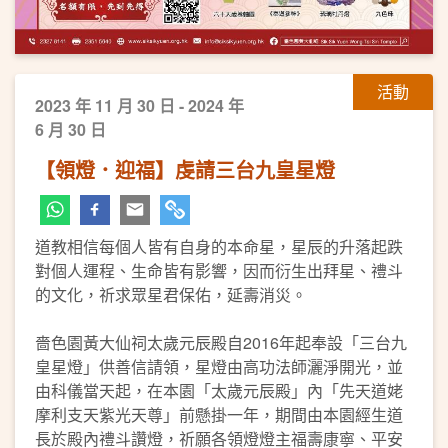
活動
2023 年 11 月 30 日 - 2024 年
6 月 30 日
【領燈．迎福】虔請三台九皇星燈
道教相信每個人皆有自身的本命星，星辰的升落起跌
對個人運程、生命皆有影響，因而衍生出拜星、禮斗
的文化，祈求眾星君保佑，延壽消災。
嗇色園黃大仙祠太歲元辰殿自2016年起奉設「三台九
皇星燈」供善信請領，星燈由高功法師灑淨開光，並
由科儀當天起，在本園「太歲元辰殿」內「先天道姥
摩利支天紫光天尊」前懸掛一年，期間由本園經生道
長於殿內禮斗讚燈，祈願各領燈燈主福壽康寧、平安