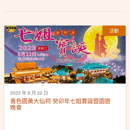
活動
2023 年 8 月 22 日
嗇色園黃大仙祠 癸卯年七姐寶誕暨園遊
晚會