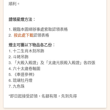
順利。
請領星燈方法︰
1. 親臨本園總辦事處索取認領表格
2.
按此處下載
認領表格
燈主可獲以下物品各乙份︰
1. 十二生肖木刻吊飾
2. 斗姥吊飾
3. 「大殿入殿證」及「太歲元辰殿入殿證」各四張
4. 六十太歲卷軸圖
5. 《奉道參神》
6. 琉璃牡丹燈
7. 九色珠
*即日起接受認領，名額有限，先到先得