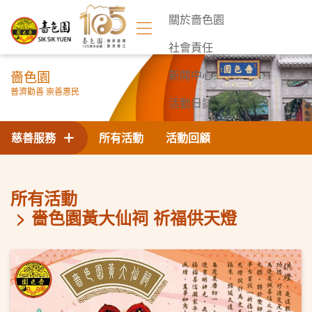
關於嗇色園
社會責任
嗇色園
新聞中心
普濟勸善 崇善惠民
活動日誌
聯絡我們
慈善服務
所有活動
活動回顧
所有活動
嗇色園黃大仙祠 祈福供天燈