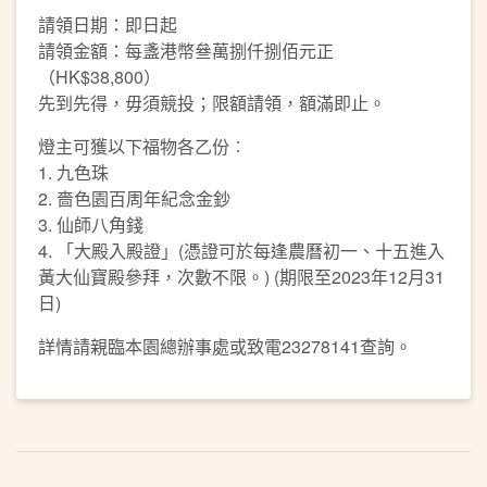
請領日期：即日起
請領金額：每盞港幣叄萬捌仟捌佰元正
（HK$38,800）
先到先得，毋須競投；限額請領，額滿即止。
燈主可獲以下福物各乙份︰
1. 九色珠
2. 嗇色園百周年紀念金鈔
3. 仙師八角錢
4. 「大殿入殿證」(憑證可於每逢農曆初一、十五進入
黃大仙寶殿參拜，次數不限。) (期限至2023年12月31
日)
詳情請親臨本園總辦事處或致電23278141查詢。