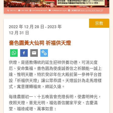
宗教
2022 年 12 月 28 日 - 2023 年
12 月 31 日
嗇色園黃大仙祠 祈福供天燈
供燈，是道教傳統的延生迎祥供養功德，可消災度
厄、安命集福。嗇色園為使虔誠善信之祈願能一誠上
達、惟明天聽，特於癸卯年在大殿前第一參神平台首
設「祈福供天燈」讓公眾恭請。天燈設計為走馬燈樣
式，寓意運轉福來，綿延久遠。
每逢農曆初一、十五晚皆會亮燈長明，使晝明神光，
夜照天燈，普見光明，福佑善信闔家平安、吉慶滿
堂、福祿咸增、萬事如意﹗