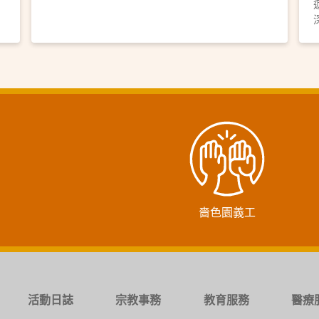
嗇色園義工
活動日誌
宗教事務
教育服務
醫療