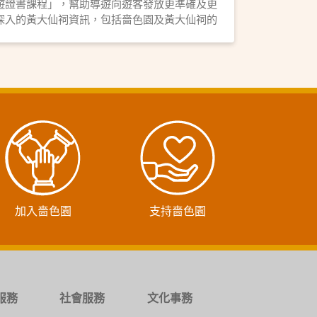
遊證書課程」，幫助導遊向遊客發放更準確及更
深入的黃大仙祠資訊，包括嗇色園及黃大仙祠的
歷史與關係、黃大仙祠之殿堂介紹、求籤正統步
驟、參拜月老手訣，以及道教文化等等，內容精
彩又豐富。黃大仙祠乃香港歷史悠久的廟宇，不
論是新手或資深導遊從業員，萬勿錯過這場難得
的深度文化導賞課程呢！
加入嗇色園
支持嗇色園
服務
社會服務
文化事務