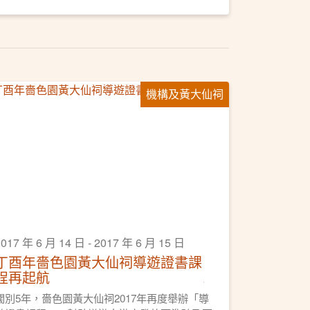
機構及黃大仙祠
017 年 6 月 14 日 - 2017 年 6 月 15 日
丁酉年嗇色園黃大仙祠導遊證書課
程再起航
闊別5年，嗇色園黃大仙祠2017年再度舉辦「導