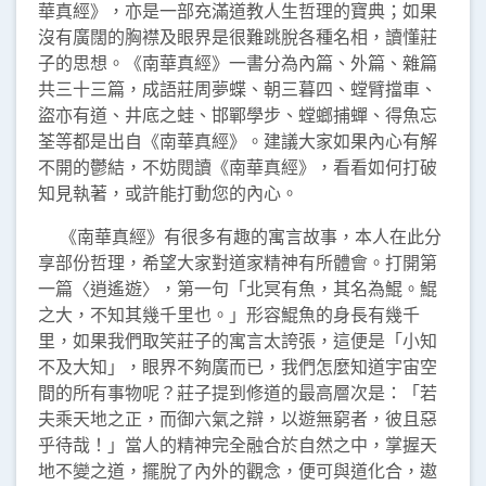
華真經》，亦是一部充滿道教人生哲理的寶典；如果
沒有廣闊的胸襟及眼界是很難跳脫各種名相，讀懂莊
子的思想。《南華真經》一書分為內篇、外篇、雜篇
共三十三篇，成語莊周夢蝶、朝三暮四、螳臂擋車、
盜亦有道、井底之蛙、邯鄲學步、螳螂捕蟬、得魚忘
荃等都是出自《南華真經》。建議大家如果內心有解
不開的鬱結，不妨閱讀《南華真經》，看看如何打破
知見執著，或許能打動您的內心。
《南華真經》有很多有趣的寓言故事，本人在此分
享部份哲理，希望大家對道家精神有所體會。打開第
一篇〈逍遙遊〉，第一句「北冥有魚，其名為鯤。鯤
之大，不知其幾千里也。」形容鯤魚的身長有幾千
里，如果我們取笑莊子的寓言太誇張，這便是「小知
不及大知」，眼界不夠廣而已，我們怎麼知道宇宙空
間的所有事物呢？莊子提到修道的最高層次是：「若
夫乘天地之正，而御六氣之辯，以遊無窮者，彼且惡
乎待哉！」當人的精神完全融合於自然之中，掌握天
地不變之道，擺脫了內外的觀念，便可與道化合，遨