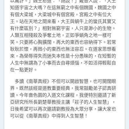
以萬計。」魏王怒道：「胡說！」戴晉人說：「大王
知道宇宙之大嗎？在這無窮之中有個魏國，魏國之中
有個大梁城，大梁城中有個宮殿，宮殿之中有位大
王。站在天地之間來看，大王與蝸牛上的蠻氏其實又
有什麼區別？」相對無窮宇宙，人只是渺小的生物。
人類互相殘殺及爭奪土地，正如爭蝸角之地一樣可
笑。只要將心胸擴闊，再大的東西也容納得下。若常
耿耿於懷，再微小的東西也無法容忍。在道家思想看
來，為榮辱得失而迷失本性是十分愚昧的，在短暫的
人生中無謂為了小事而去自尋煩惱，不如活得輕鬆自
在一點更好。
多讀《南華真經》不但可以開啟智慧，也可開闊眼
界。既然該經是道教重要經典，我常鼓勵弟子認真研
讀。今年嗇色園的入道文化課程，我便特別邀請了新
亞研究所所長劉楚華教授主講「莊子的人生智慧」，
日後希望可以再次邀請劉教授為大眾分享，讓大家也
可以從《南華真經》中得到人生智慧！