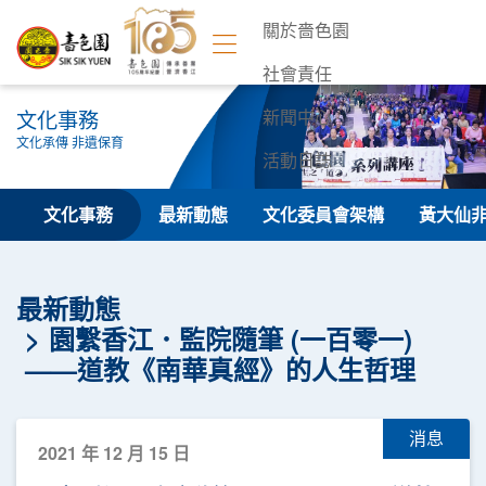
關於嗇色園
社會責任
文化事務
新聞中心
文化承傳 非遺保育
活動日誌
聯絡我們
文化事務
最新動態
文化委員會架構
黃大仙
最新動態
園繫香江．監院隨筆 (一百零一)
——道教《南華真經》的人生哲理
消息
2021 年 12 月 15 日