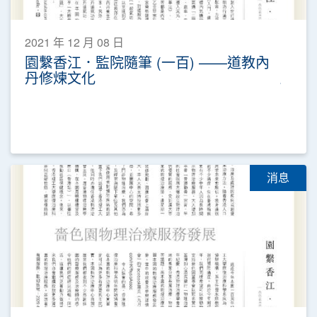
2021 年 12 月 08 日
園繫香江．監院隨筆 (一百) ——道教內
丹修煉文化
消息