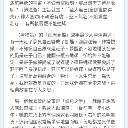
遊於無窮的宇宙，不受時空限制，那麼還需等待甚麼
呢？〈逍遙遊〉主旨就是：「至人無己(忘卻世間得
失)，神人無功(不執著有功)，聖人無名(不追求虛
名)」，有所執著便不能逍遙。
〈齊物論〉的「莊周夢蝶」故事最令人津津樂道，
有一天莊子夢見自己變成了蝴蝶，翩翩起舞，非常快
樂，不知道自己原來是莊子。夢醒後，發現睡臥在床
的仍是莊子自己。他翻來覆去地想，卻始終不能確
定，是莊子做夢變成了蝴蝶呢？還是蝴蝶做夢變成了
莊子呢？最後悟出：莊子可以是蝴蝶，蝴蝶可以是莊
子，這就是萬物融合的「物化」。人生只是一場大
夢，我們認為是真實的，只因我們還在夢中未醒，這
個典故實在令人深思。
另一個我喜歡的故事是「蝸角之爭」，魏惠王想派
人刺殺齊威王。戴晉人勸諫道：「從前有一隻小蝸
牛，牠的左角上方有個國家名叫觸氏，右角的名叫蠻
氏。這兩個國家常爲爭奪地盤而戰，每戰都是死傷數