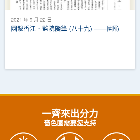
2021 年 9 月 22 日
園繫香江．監院隨筆 (八十九) ——國恥
一齊來出分力
嗇色園需要您支持