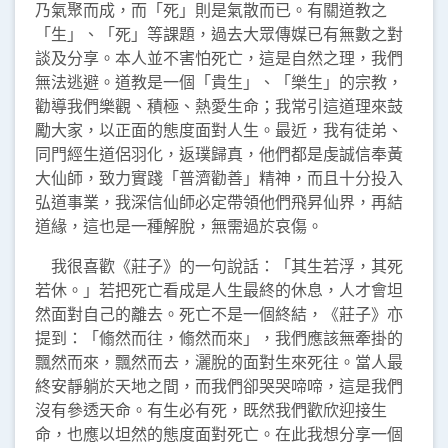
乃氣聚而成，而「死」則是氣散而已。有關道教之
「生」、「死」等課題，過去大眾傳媒已有無數之對
談及分享。本人並不害怕死亡，這是自然之理，我們
無法逃避。道教是一個「貴生」、「樂生」的宗教，
勸導我們樂觀、積極、熱愛生命；我常引這道理來鼓
勵大家，以正面的態度面對人生。最近，我有徒弟、
同門經生道侶羽化，返璞歸真，他們都是虔誠信奉黃
大仙師，致力實踐「普濟勸善」精神，而且十分投入
弘道事業，我深信仙師必定帶領他們飛昇仙界，再結
道緣，這也是一種解脫，無需過於哀傷。
我很喜歡《莊子》的一句說話：「其生若浮，其死
若休。」若把死亡看成是人生最終的休息，人才會坦
然面對自己的離去。死亡不是一個終結，《莊子》亦
提到：「翛然而往，翛然而來」，我們應該無牽掛的
飄然而來，飄然而去，灑脫的面對生來死往。當人最
終安靜躺於天地之間，而我們卻哭哭啼啼，這是我們
沒有參透天命。有生必有死，既然我們歡欣迎接生
命，也應以坦然的態度面對死亡。在此我想分享一個