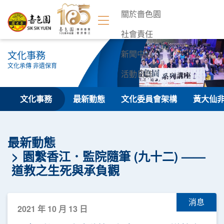
關於嗇色園
社會責任
文化事務
新聞中心
文化承傳 非遺保育
活動日誌
聯絡我們
文化事務
最新動態
文化委員會架構
黃大仙
最新動態
園繫香江．監院隨筆 (九十二) ——
道教之生死與承負觀
消息
2021 年 10 月 13 日