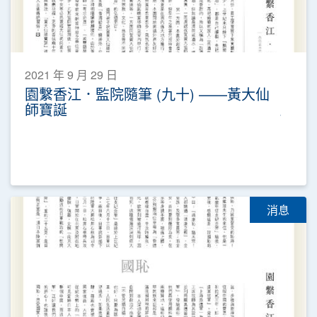
2021 年 9 月 29 日
園繫香江．監院隨筆 (九十) ——黃大仙
師寶誕
消息