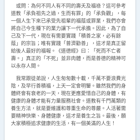
或問：為何不同人有不同的壽夭及福祿？這可參考
道教「承負祖先之過，生而有罪」的「承負觀」，每
一個人生下來已承受先祖輩的福蔭或罪業，我們亦會
將自己今生種下的業力讓下一代承擔。因此，為了自
己及下一代，現在有需要實踐「積善之家，必有餘
蔭」的宗旨；唯有實踐「普濟勸善」，這才是真正留
給後人最好的福報。《道德經》曰：「死而不亡者
壽。」真正的「不死」並非肉體，而是善德的精神可
以永存人間。
我常跟徒弟說，人生匆匆數十載，千萬不要浪費光
陰，及早行善積福，上天一定會明鑒。雖然我們的身
體終會有衰老的一天，現在更應愛惜自己的身體，有
健康的身體才能有力量服務社會。道教有千門萬類的
養生方法，就是要維護和尊重生命的尊嚴。人活著需
要精神快樂、身體健康，這才是養生之旨。最後，願
大家積極追求健康的生活，有一個美滿的人生！