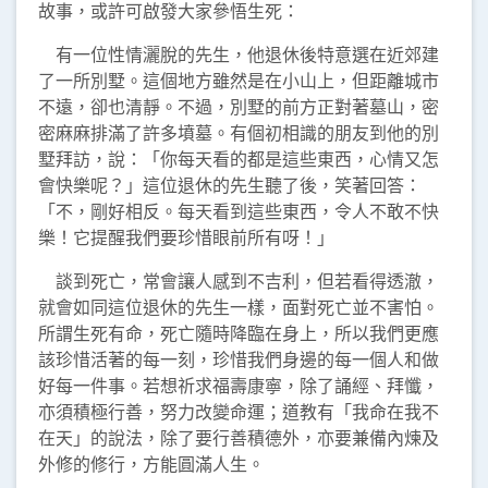
故事，或許可啟發大家參悟生死：
有一位性情灑脫的先生，他退休後特意選在近郊建
了一所別墅。這個地方雖然是在小山上，但距離城市
不遠，卻也清靜。不過，別墅的前方正對著墓山，密
密麻麻排滿了許多墳墓。有個初相識的朋友到他的別
墅拜訪，說：「你每天看的都是這些東西，心情又怎
會快樂呢？」這位退休的先生聽了後，笑著回答：
「不，剛好相反。每天看到這些東西，令人不敢不快
樂！它提醒我們要珍惜眼前所有呀！」
談到死亡，常會讓人感到不吉利，但若看得透澈，
就會如同這位退休的先生一樣，面對死亡並不害怕。
所謂生死有命，死亡隨時降臨在身上，所以我們更應
該珍惜活著的每一刻，珍惜我們身邊的每一個人和做
好每一件事。若想祈求福壽康寧，除了誦經、拜懺，
亦須積極行善，努力改變命運；道教有「我命在我不
在天」的說法，除了要行善積德外，亦要兼備內煉及
外修的修行，方能圓滿人生。